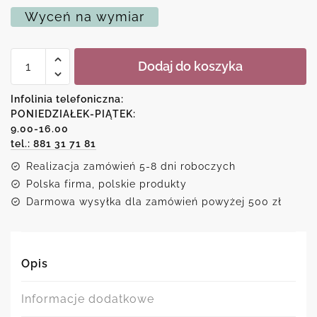
Wyceń na wymiar
ilość
Dodaj do koszyka
Plakat
z
motywem
Infolinia telefoniczna:
marokańskich
PONIEDZIAŁEK-PIĄTEK:
wzorów
9.00-16.00
tel.: 881 31 71 81
Realizacja zamówień 5-8 dni roboczych
Polska firma, polskie produkty
Darmowa wysyłka dla zamówień powyżej 500 zł
Opis
Informacje dodatkowe