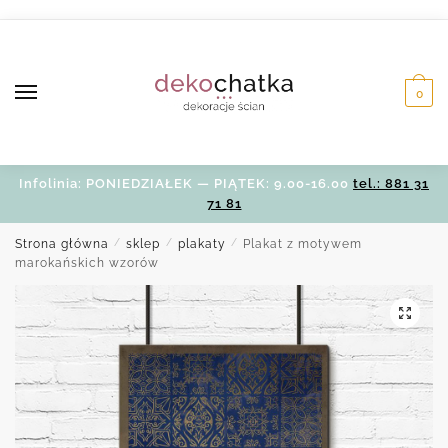
Skip
Skip
to
to
navigation
content
0
Infolinia: PONIEDZIAŁEK — PIĄTEK: 9.00-16.00
tel.: 881 31
71 81
Strona główna
/
sklep
/
plakaty
/
Plakat z motywem
marokańskich wzorów