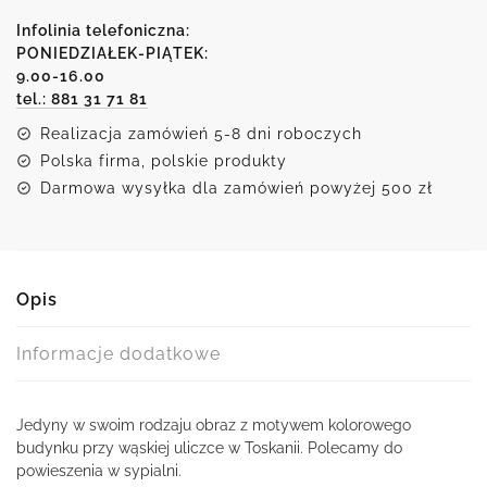
malowniczy
domek
Infolinia telefoniczna:
przy
PONIEDZIAŁEK-PIĄTEK:
9.00-16.00
toskańskiej
tel.: 881 31 71 81
uliczce
Realizacja zamówień 5-8 dni roboczych
Polska firma, polskie produkty
Darmowa wysyłka dla zamówień powyżej 500 zł
Opis
Informacje dodatkowe
Jedyny w swoim rodzaju obraz z motywem kolorowego
budynku przy wąskiej uliczce w Toskanii. Polecamy do
powieszenia w sypialni.