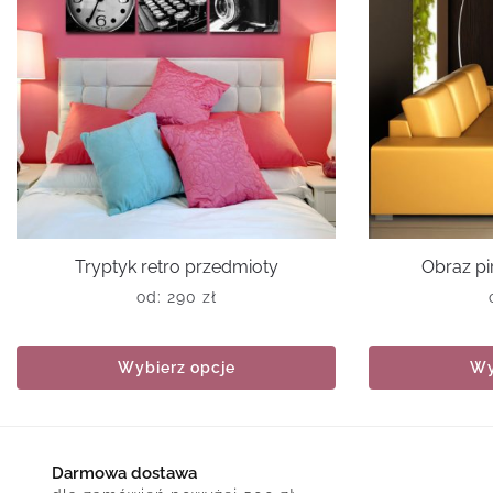
Tryptyk retro przedmioty
Obraz pi
od:
290
zł
Wybierz opcje
Wy
Darmowa dostawa