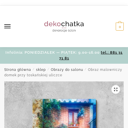
Skip
Skip
to
to
navigation
content
0
Infolinia: PONIEDZIAŁEK — PIĄTEK: 9.00-16.00
tel.: 881 31
71 81
Strona główna
/
sklep
/
Obrazy do salonu
/
Obraz malowniczy
domek przy toskańskiej uliczce