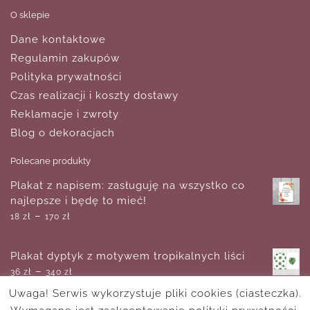
O sklepie
Dane kontaktowe
Regulamin zakupów
Polityka prywatności
Czas realizacji i koszty dostawy
Reklamacje i zwroty
Blog o dekoracjach
Polecane produkty
Plakat z napisem: zasługuję na wszystko co
najlepsze i będę to mieć!
–
18
zł
170
zł
Plakat dyptyk z motywem tropikalnych liści
–
36
zł
340
zł
Uwaga! Serwis wykorzystuje pliki cookies (ciasteczka).