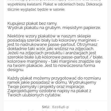
wypełnioną kwiatami. Plakat w odcieniach beżu. Dekoracja
ślicznie wyglądać będzie w salonie.
Kupujesz plakat bez ramy.
Wydruk plakatu na grubym, mięsistym papierze.
Niektóre wzory plakatów w naszym sklepie
posiadają szeroki biały lub kolorowy margines -
jest to nadrukowane passe-partout. Otrzymasz
dokładnie taki wzór, jaki widzisz na zdjęciach.
Jeżeli na zdjęciach produktu i aranżacjach jest
szerokie białe lub kolorowe passe-partout / białe,
kolorowe marginesy - taki margines znajdzie się
na twoim plakacie. Jest to nowoczesna forma
designu.
Każdy plakat możemy przygotować do rozmiaru
ramek jakie posiadasz w domu. Wydrukujemy
Twoje pomysły i projekty oraz inspiracje.
Zaprojektujemy ozdobne napisy na plakat z
Twoich ulubionych cytatów.
SKU:
620846-p