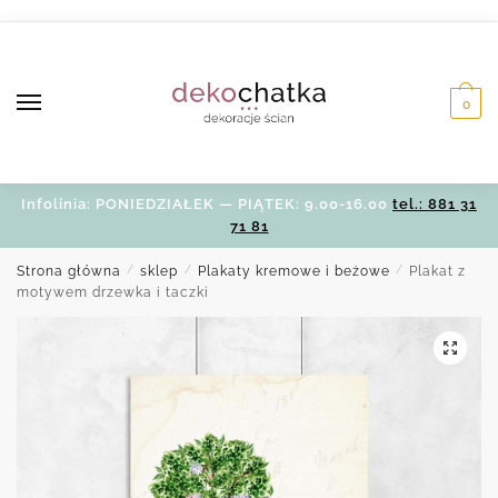
Skip
Skip
to
to
navigation
content
0
Infolinia: PONIEDZIAŁEK — PIĄTEK: 9.00-16.00
tel.: 881 31
71 81
Strona główna
/
sklep
/
Plakaty kremowe i beżowe
/
Plakat z
motywem drzewka i taczki