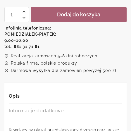
ilość
Dodaj do koszyka
Plakat
z
motywem
Infolinia telefoniczna:
drzewka
PONIEDZIAŁEK-PIĄTEK:
i
9.00-16.00
taczki
tel.: 881 31 71 81
Realizacja zamówień 5-8 dni roboczych
Polska firma, polskie produkty
Darmowa wysyłka dla zamówień powyżej 500 zł
Opis
Informacje dodatkowe
Rewelacyjny plakat przedstawiający drzewko oraz taczkę