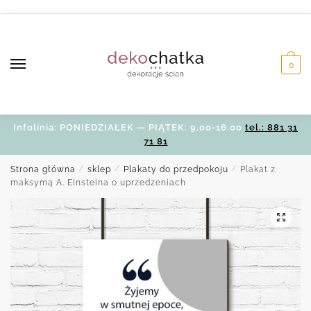
Skip
Skip
to
to
navigation
content
0
Infolinia: PONIEDZIAŁEK — PIĄTEK: 9.00-16.00
tel.: 881 31
71 81
Strona główna
/
sklep
/
Plakaty do przedpokoju
/
Plakat z
maksymą A. Einsteina o uprzedzeniach