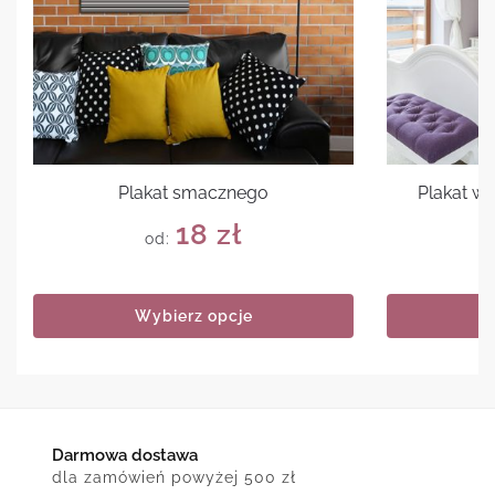
Plakat smacznego
Plakat w
18
zł
od:
Wybierz opcje
Darmowa dostawa
dla zamówień powyżej 500 zł