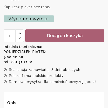
Kupujesz plakat bez ramy.
Wyceń na wymiar
ilość
Dodaj do koszyka
Plakat
z
maksymą
Infolinia telefoniczna:
A.
PONIEDZIAŁEK-PIĄTEK:
Einsteina
9.00-16.00
o
uprzedzeniach
tel.: 881 31 71 81
Realizacja zamówień 5-8 dni roboczych
Polska firma, polskie produkty
Darmowa wysyłka dla zamówień powyżej 500 zł
Opis