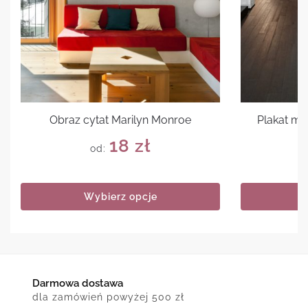
Obraz cytat Marilyn Monroe
Plakat mo
18
zł
od:
Wybierz opcje
Darmowa dostawa
dla zamówień powyżej 500 zł