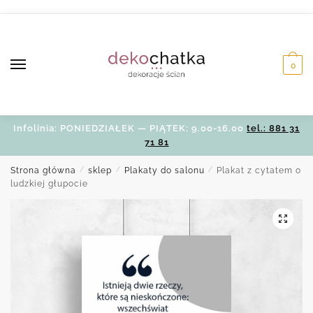
Skip
Skip
to
to
navigation
content
0
Infolinia: PONIEDZIAŁEK — PIĄTEK: 9.00-16.00
tel.: 881 31
71 81
Strona główna
/
sklep
/
Plakaty do salonu
/
Plakat z cytatem o
ludzkiej głupocie