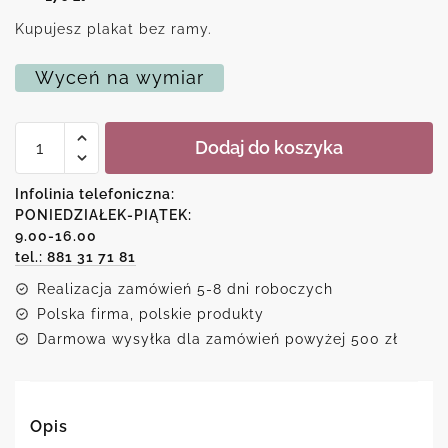
Kupujesz plakat bez ramy.
Wyceń na wymiar
ilość
Dodaj do koszyka
Plakat
z
cytatem
Infolinia telefoniczna:
o
PONIEDZIAŁEK-PIĄTEK:
ludzkiej
9.00-16.00
głupocie
tel.: 881 31 71 81
Realizacja zamówień 5-8 dni roboczych
Polska firma, polskie produkty
Darmowa wysyłka dla zamówień powyżej 500 zł
Opis