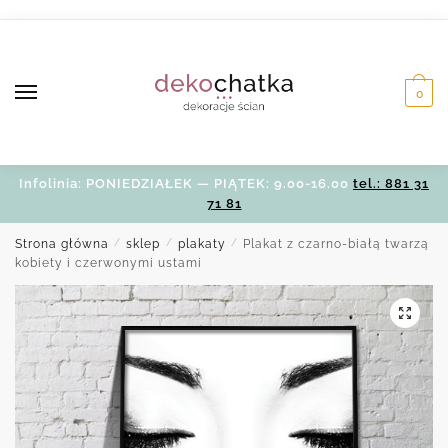
Skip
Skip
to
to
navigation
content
0
Infolinia: PONIEDZIAŁEK — PIĄTEK: 9.00-16.00
tel.: 881 31
71 81
Strona główna
/
sklep
/
plakaty
/
Plakat z czarno-białą twarzą
kobiety i czerwonymi ustami