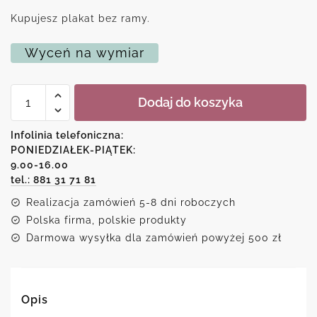
Kupujesz plakat bez ramy.
Wyceń na wymiar
ilość
Dodaj do koszyka
Plakat
z
czarno-
Infolinia telefoniczna:
białą
PONIEDZIAŁEK-PIĄTEK:
twarzą
9.00-16.00
kobiety
i
tel.: 881 31 71 81
czerwonymi
Realizacja zamówień 5-8 dni roboczych
ustami
Polska firma, polskie produkty
Darmowa wysyłka dla zamówień powyżej 500 zł
Opis