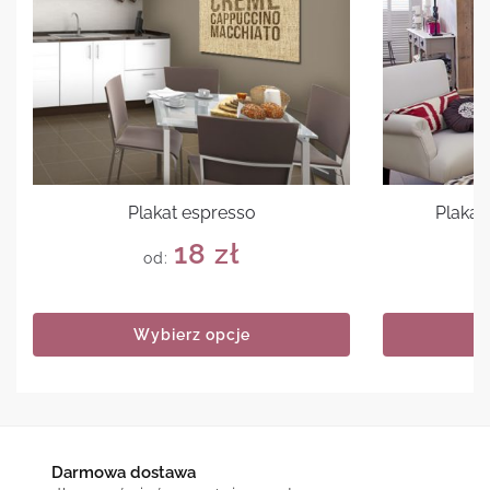
Plakat espresso
Plakat
18
zł
od:
Wybierz opcje
Darmowa dostawa