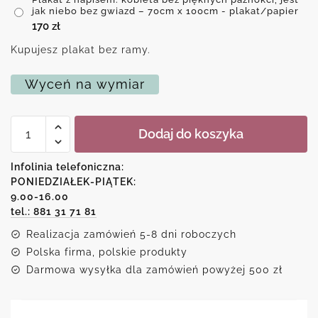
jak niebo bez gwiazd – 70cm x 100cm - plakat/papier
170
zł
Kupujesz plakat bez ramy.
Wyceń na wymiar
ilość
Dodaj do koszyka
Plakat
z
napisem:
Infolinia telefoniczna:
kobieta
PONIEDZIAŁEK-PIĄTEK:
bez
9.00-16.00
pięknych
paznokci,
tel.: 881 31 71 81
jest
Realizacja zamówień 5-8 dni roboczych
jak
niebo
Polska firma, polskie produkty
bez
Darmowa wysyłka dla zamówień powyżej 500 zł
gwiazd