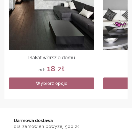
Plakat wiersz o domu
Pl
18
zł
od:
Wybierz opcje
Darmowa dostawa
dla zamówień powyżej 500 zł