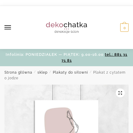
Skip
Skip
to
to
navigation
content
0
Infolinia: PONIEDZIAŁEK — PIĄTEK: 9.00-16.00
tel.: 881 31
71 81
Strona główna
/
sklep
/
Plakaty do siłowni
/
Plakat z cytatem
o jodze