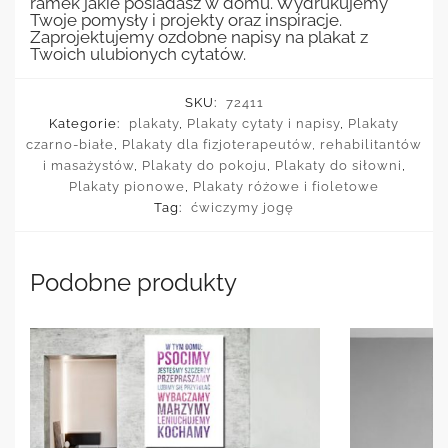
ramek jakie posiadasz w domu. Wydrukujemy
Twoje pomysły i projekty oraz inspiracje.
Zaprojektujemy ozdobne napisy na plakat z
Twoich ulubionych cytatów.
SKU:
72411
Kategorie:
plakaty
,
Plakaty cytaty i napisy
,
Plakaty
czarno-białe
,
Plakaty dla fizjoterapeutów, rehabilitantów
i masażystów
,
Plakaty do pokoju
,
Plakaty do siłowni
,
Plakaty pionowe
,
Plakaty różowe i fioletowe
Tag:
ćwiczymy jogę
Podobne produkty