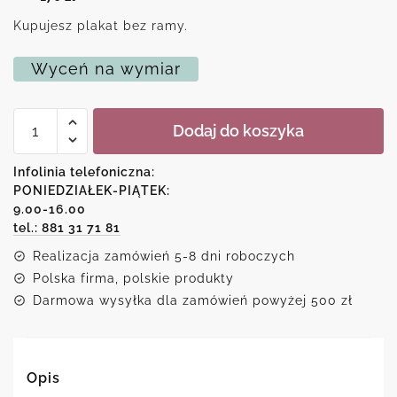
Kupujesz plakat bez ramy.
Wyceń na wymiar
ilość
Dodaj do koszyka
Plakat
z
cytatem
Infolinia telefoniczna:
o
PONIEDZIAŁEK-PIĄTEK:
jodze
9.00-16.00
tel.: 881 31 71 81
Realizacja zamówień 5-8 dni roboczych
Polska firma, polskie produkty
Darmowa wysyłka dla zamówień powyżej 500 zł
Opis