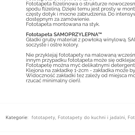
Fototapeta flizelinowa o strukturze nowoczesne
spodu flizeliną. Dzięki temu jest prosty w mon
częsty dotyk i mocne zabrudzenia. Do inte
dostępnym za zamówienie.
Fototapeta montowana na styk.
Fototapeta SAMOPRZYLEPNA™
Gładki gruby materiał z powłoką winylową. S
soczyste i ostre kolory.
Nie przyklejaj fototapety na malowaną wcześn
innym przypadku fototapeta może się odklejać
Fototapetę można myć delikatnymi detergent
Klejona na zakładkę 1-2cm - zakładka może by
Widoczność zakładki tez zależy od miejsca mo
rzucać minimalny cień).
Kategorie:
fototapety
,
Fototapety do kuchni i jadalni
,
Fot