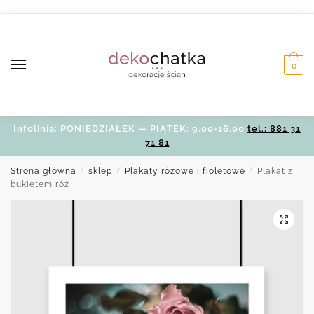
Skip
Skip
to
to
navigation
content
0
Infolinia: PONIEDZIAŁEK — PIĄTEK: 9.00-16.00
tel.: 881 31
71 81
Strona główna
/
sklep
/
Plakaty różowe i fioletowe
/
Plakat z
bukietem róż