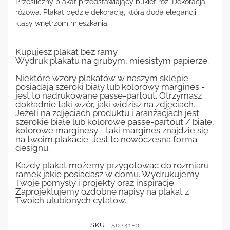
Prześliczny plakat przedstawiający bukiet róż. Dekoracja
różowa. Plakat będzie dekoracją, która doda elegancji i
klasy wnętrzom mieszkania.
Kupujesz plakat bez ramy.
Wydruk plakatu na grubym, mięsistym papierze.
Niektóre wzory plakatów w naszym sklepie
posiadają szeroki biały lub kolorowy margines -
jest to nadrukowane passe-partout. Otrzymasz
dokładnie taki wzór, jaki widzisz na zdjęciach.
Jeżeli na zdjęciach produktu i aranżacjach jest
szerokie białe lub kolorowe passe-partout / białe,
kolorowe marginesy - taki margines znajdzie się
na twoim plakacie. Jest to nowoczesna forma
designu.
Każdy plakat możemy przygotować do rozmiaru
ramek jakie posiadasz w domu. Wydrukujemy
Twoje pomysły i projekty oraz inspiracje.
Zaprojektujemy ozdobne napisy na plakat z
Twoich ulubionych cytatów.
SKU:
50241-p