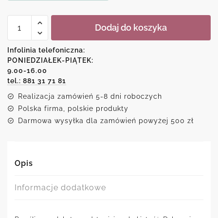
ilość
Dodaj do koszyka
Plakat
z
bukietem
Infolinia telefoniczna:
róż
PONIEDZIAŁEK-PIĄTEK:
9.00-16.00
tel.: 881 31 71 81
Realizacja zamówień 5-8 dni roboczych
Polska firma, polskie produkty
Darmowa wysyłka dla zamówień powyżej 500 zł
Opis
Informacje dodatkowe