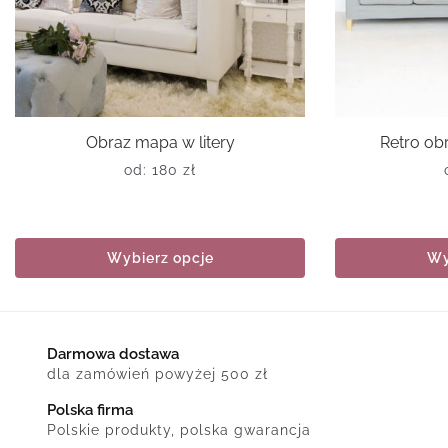
Obraz mapa w litery
Retro obr
od:
180
zł
Wybierz opcje
Wy
Darmowa dostawa
dla zamówień powyżej 500 zł
Polska firma
Polskie produkty, polska gwarancja