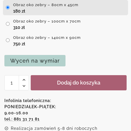
Obraz oko zebry – 80cm x 45cm
180
zł
Obraz oko zebry – 100cm x 70cm
310
zł
Obraz oko zebry – 140cm x 90cm
750
zł
Wyceń na wymiar
ilość
Dodaj do koszyka
Obraz
oko
zebry
Infolinia telefoniczna:
PONIEDZIAŁEK-PIĄTEK:
9.00-16.00
tel.: 881 31 71 81
Realizacja zamówień 5-8 dni roboczych