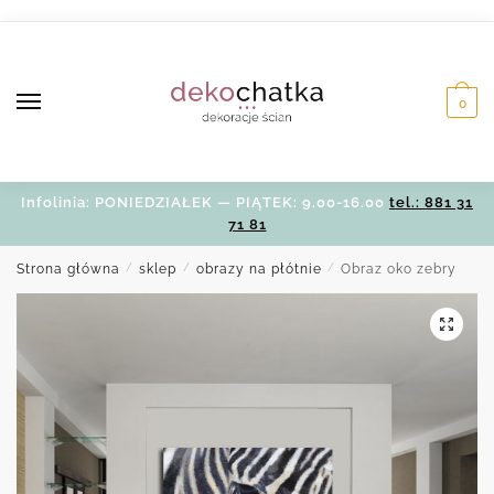
Skip
Skip
to
to
navigation
content
0
Infolinia: PONIEDZIAŁEK — PIĄTEK: 9.00-16.00
tel.: 881 31
71 81
Strona główna
/
sklep
/
obrazy na płótnie
/
Obraz oko zebry