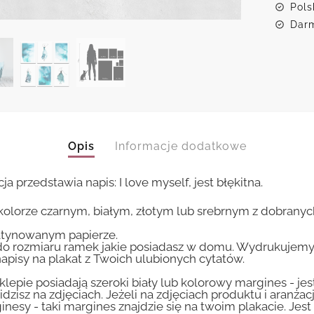
Pols
Darm
Opis
Informacje dodatkowe
a przedstawia napis: I love myself, jest błękitna.
kolorze czarnym, białym, złotym lub srebrnym z dobrany
tynowanym papierze.
 rozmiaru ramek jakie posiadasz w domu. Wydrukujemy T
apisy na plakat z Twoich ulubionych cytatów.
lepie posiadają szeroki biały lub kolorowy margines - je
idzisz na zdjęciach. Jeżeli na zdjęciach produktu i aranżac
inesy - taki margines znajdzie się na twoim plakacie. Je