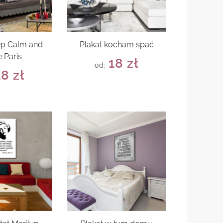
ep Calm and
Plakat kocham spać
 Paris
18
zł
od:
18
zł