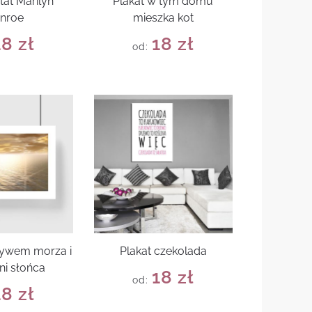
tat Marilyn
Plakat w tym domu
nroe
mieszka kot
18
zł
18
zł
od:
tywem morza i
Plakat czekolada
ni słońca
18
zł
od:
18
zł