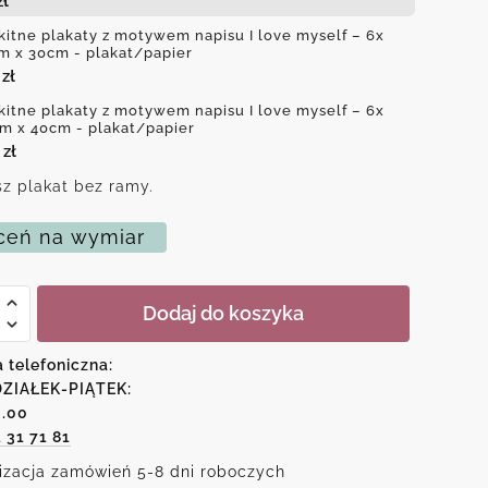
zł
kitne plakaty z motywem napisu I love myself – 6x
m x 30cm - plakat/papier
0
zł
kitne plakaty z motywem napisu I love myself – 6x
m x 40cm - plakat/papier
0
zł
z plakat bez ramy.
eń na wymiar
Dodaj do koszyka
e
a telefoniczna:
em
ZIAŁEK-PIĄTEK:
6.00
1 31 71 81
izacja zamówień 5-8 dni roboczych