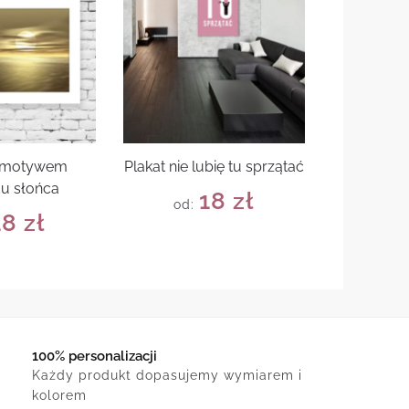
z motywem
Plakat nie lubię tu sprzątać
u słońca
18
zł
od:
18
zł
100% personalizacji
Każdy produkt dopasujemy wymiarem i
kolorem