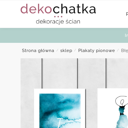
Skip
Skip
to
to
navigation
content
I
Strona główna
sklep
Plakaty pionowe
Bł
/
/
/