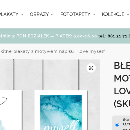
PLAKATY
OBRAZY
FOTOTAPETY
KOLEKCJE
nfolinia: PONIEDZIAŁEK — PIĄTEK: 9.00-16.00
tel.: 881 31 71 
ękitne plakaty z motywem napisu I love myself
BŁĘ
MO
LO
(SK
Błę
13c