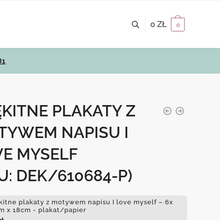
0
ZŁ
0
81
KITNE PLAKATY Z
TYWEM NAPISU I
VE MYSELF
U: DEK/610684-P)
kitne plakaty z motywem napisu I love myself – 6x
m x 18cm - plakat/papier