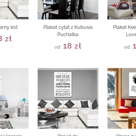
arny kot
Plakat cytat z Kubusia
Plakat Ke
Puchatka
Love
8
zł
18
zł
od:
od: