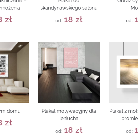
ki liczenia –
Plakat do
Obraz cy
 mnożenia
skandynawskiego salonu
Mo
8
zł
18
zł
od:
od:
tym domu
Plakat motywacyjny dla
Plakat z mo
leniucha
promie
8
zł
18
zł
od:
od: