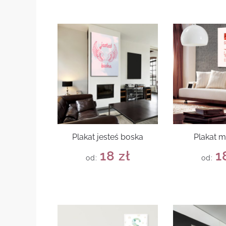
Plakat jesteś boska
Plakat m
18
zł
1
od:
od: