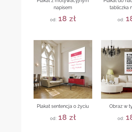
Plakat z motywacyjnym
Plakat do nau
napisem
tabliczka
18
zł
1
od:
od:
Plakat sentencja o życiu
Obraz w 
18
zł
1
od:
od: