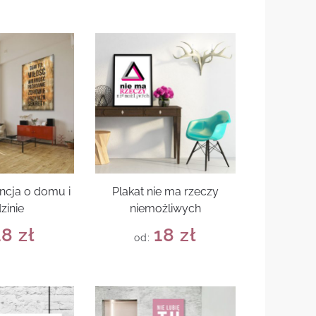
encja o domu i
Plakat nie ma rzeczy
zinie
niemożliwych
18
zł
18
zł
od: