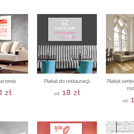
arzenia
Plakat do restauracji
Plakat sent
rod
8
zł
18
zł
od:
od: