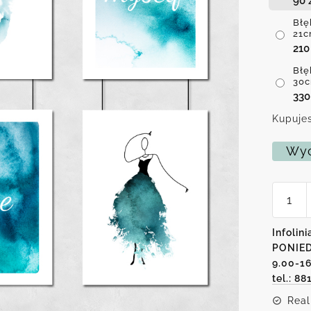
90
Błę
21c
21
Błę
30c
33
Kupujes
Wyc
ilość
Błękitn
plakaty
z
Infolini
motyw
PONIED
napisu
I
9.00-1
love
tel.: 88
myself
Real