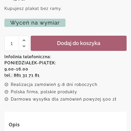
Kupujesz plakat bez ramy.
Wyceń na wymiar
ilość
Dodaj do koszyka
Plakat
z
psem
Infolinia telefoniczna:
-
PONIEDZIAŁEK-PIĄTEK:
labrador
9.00-16.00
tel.: 881 31 71 81
Realizacja zamówień 5-8 dni roboczych
Polska firma, polskie produkty
Darmowa wysyłka dla zamówień powyżej 500 zł
Opis