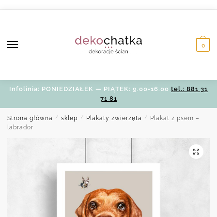
Skip
Skip
to
to
navigation
content
0
Infolinia: PONIEDZIAŁEK — PIĄTEK: 9.00-16.00
tel.: 881 31
71 81
Strona główna
/
sklep
/
Plakaty zwierzęta
/
Plakat z psem –
labrador