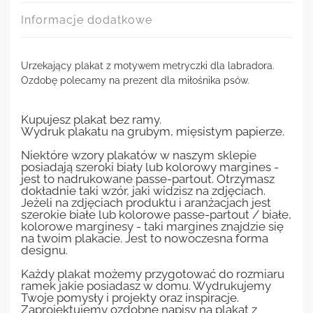
Informacje dodatkowe
Urzekający plakat z motywem metryczki dla labradora.
Ozdobę polecamy na prezent dla miłośnika psów.
Kupujesz plakat bez ramy.
Wydruk plakatu na grubym, mięsistym papierze.
Niektóre wzory plakatów w naszym sklepie
posiadają szeroki biały lub kolorowy margines -
jest to nadrukowane passe-partout. Otrzymasz
dokładnie taki wzór, jaki widzisz na zdjęciach.
Jeżeli na zdjęciach produktu i aranżacjach jest
szerokie białe lub kolorowe passe-partout / białe,
kolorowe marginesy - taki margines znajdzie się
na twoim plakacie. Jest to nowoczesna forma
designu.
Każdy plakat możemy przygotować do rozmiaru
ramek jakie posiadasz w domu. Wydrukujemy
Twoje pomysły i projekty oraz inspiracje.
Zaprojektujemy ozdobne napisy na plakat z