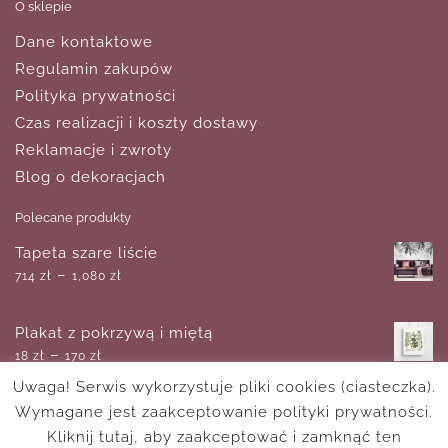
O sklepie
Dane kontaktowe
Regulamin zakupów
Polityka prywatności
Czas realizacji i koszty dostawy
Reklamacje i zwroty
Blog o dekoracjach
Polecane produkty
Tapeta szare liście
–
714
zł
1,080
zł
Plakat z pokrzywą i miętą
–
18
zł
170
zł
Uwaga! Serwis wykorzystuje pliki cookies (ciasteczka).
Wymagane jest zaakceptowanie polityki prywatności.
Obraz z motywem molo
–
Kliknij tutaj, aby zaakceptować i zamknąć ten
180
zł
750
zł