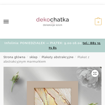
Skip
Skip
to
to
navigation
content
0
Infolinia: PONIEDZIAŁEK — PIĄTEK: 9.00-16.00
tel.: 881 31
71 81
Strona główna
/
sklep
/
Plakaty abstrakcyjne
/
Plakat z
abstrakcyjnym marmurkiem