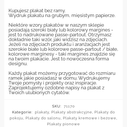
Kupujesz plakat bez ramy.
Wydruk plakatu na grubym, mięsistym papierze.
Niektóre wzory plakatów w naszym sklepie
posiadają szeroki biały lub kolorowy margines -
jest to nadrukowane passe-partout. Otrzymasz
dokładnie taki wzór, jaki widzisz na zdjęciach.
Jeżeli na zdjęciach produktu i aranżacjach jest
szerokie białe lub kolorowe passe-partout / białe,
kolorowe marginesy - taki margines znajdzie się
na twoim plakacie. Jest to nowoczesna forma
designu.
Każdy plakat możemy przygotować do rozmiaru
ramek jakie posiadasz w domu. Wydrukujemy
Twoje pomysły i projekty oraz inspiracje.
Zaprojektujemy ozdobne napisy na plakat z
Twoich ulubionych cytatów.
SKU:
71170
Kategorie:
plakaty
,
Plakaty abstrakcyjne
,
Plakaty do
pokoju
,
Plakaty do salonu
,
Plakaty kremowe i beżowe
,
Plakaty pionowe