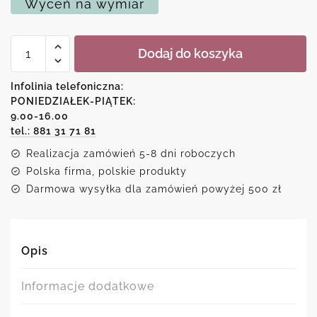
Wyceń na wymiar
ilość
Dodaj do koszyka
Plakat
z
abstrakcyjnym
Infolinia telefoniczna:
marmurkiem
PONIEDZIAŁEK-PIĄTEK:
9.00-16.00
tel.: 881 31 71 81
Realizacja zamówień 5-8 dni roboczych
Polska firma, polskie produkty
Darmowa wysyłka dla zamówień powyżej 500 zł
Opis
Informacje dodatkowe