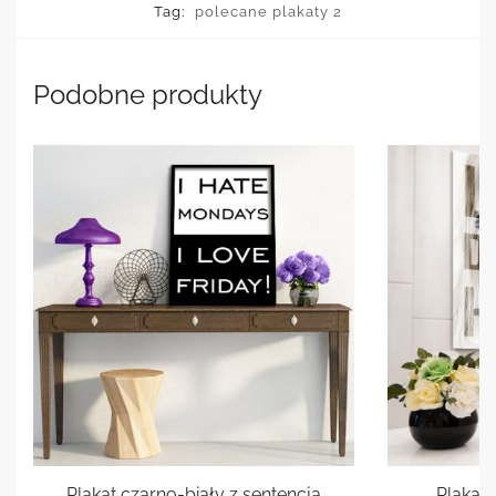
Tag:
polecane plakaty 2
Podobne produkty
Plakat czarno-biały z sentencją
Plakat 