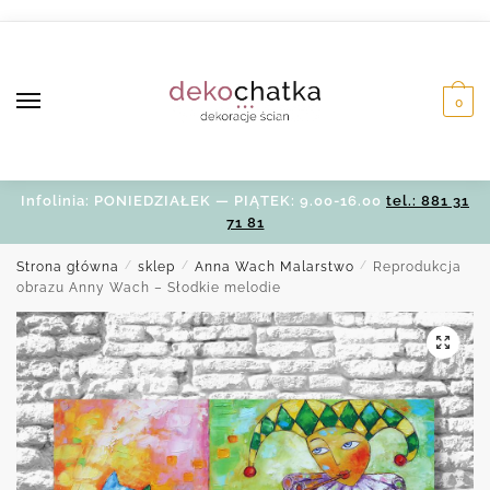
Skip
Skip
to
to
navigation
content
0
Infolinia: PONIEDZIAŁEK — PIĄTEK: 9.00-16.00
tel.: 881 31
71 81
Strona główna
/
sklep
/
Anna Wach Malarstwo
/
Reprodukcja
obrazu Anny Wach – Słodkie melodie