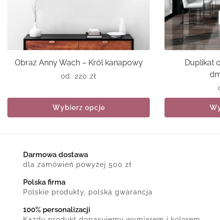
Obraz Anny Wach – Król kanapowy
Duplikat
dm
od:
220
zł
Wybierz opcje
Wy
Darmowa dostawa
dla zamówień powyżej 500 zł
Polska firma
Polskie produkty, polska gwarancja
100% personalizacji
Każdy produkt dopasujemy wymiarem i kolorem