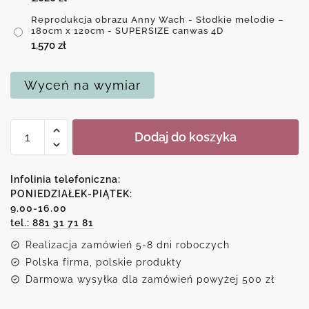
Reprodukcja obrazu Anny Wach - Słodkie melodie –
180cm x 120cm - SUPERSIZE canwas 4D
1,570
zł
Wyceń na wymiar
ilość
Dodaj do koszyka
Reprodukcja
obrazu
Anny
Infolinia telefoniczna:
Wach
PONIEDZIAŁEK-PIĄTEK:
9.00-16.00
-
tel.: 881 31 71 81
Słodkie
melodie
Realizacja zamówień 5-8 dni roboczych
Polska firma, polskie produkty
Darmowa wysyłka dla zamówień powyżej 500 zł