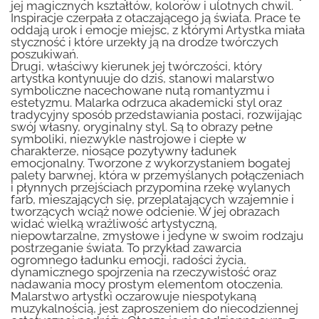
jej magicznych kształtów, kolorów i ulotnych chwil.
Inspiracje czerpała z otaczającego ją świata. Prace te
oddają urok i emocje miejsc, z którymi Artystka miała
styczność i które urzekły ją na drodze twórczych
poszukiwań.
Drugi, właściwy kierunek jej twórczości, który
artystka kontynuuje do dziś, stanowi malarstwo
symboliczne nacechowane nutą romantyzmu i
estetyzmu. Malarka odrzuca akademicki styl oraz
tradycyjny sposób przedstawiania postaci, rozwijając
swój własny, oryginalny styl. Są to obrazy pełne
symboliki, niezwykle nastrojowe i ciepłe w
charakterze, niosące pozytywny ładunek
emocjonalny. Tworzone z wykorzystaniem bogatej
palety barwnej, która w przemyślanych połączeniach
i płynnych przejściach przypomina rzekę wylanych
farb, mieszających się, przeplatających wzajemnie i
tworzących wciąż nowe odcienie. W jej obrazach
widać wielką wrażliwość artystyczną,
niepowtarzalne, zmysłowe i jedyne w swoim rodzaju
postrzeganie świata. To przykład zawarcia
ogromnego ładunku emocji, radości życia,
dynamicznego spojrzenia na rzeczywistość oraz
nadawania mocy prostym elementom otoczenia.
Malarstwo artystki oczarowuje niespotykaną
muzykalnością, jest zaproszeniem do niecodziennej