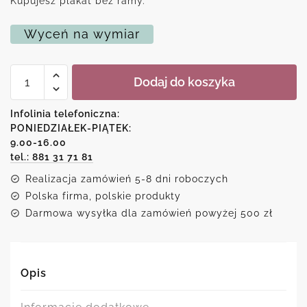
Kupujesz plakat bez ramy.
Wyceń na wymiar
ilość
Dodaj do koszyka
Plakat
-
Mam
Infolinia telefoniczna:
dużo
PONIEDZIAŁEK-PIĄTEK:
czasu
9.00-16.00
i
lakieru
tel.: 881 31 71 81
do
Realizacja zamówień 5-8 dni roboczych
paznokci
Polska firma, polskie produkty
Darmowa wysyłka dla zamówień powyżej 500 zł
Opis