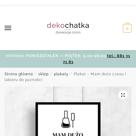
Skip
Skip
to
to
navigation
content
0
Infolinia: PONIEDZIAŁEK — PIĄTEK: 9.00-16.00
tel.: 881 31
71 81
Strona główna
/
sklep
/
plakaty
/
Plakat – Mam dużo czasu i
lakieru do paznokci