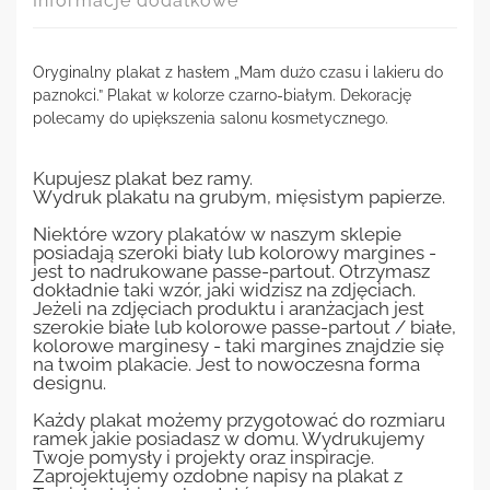
Informacje dodatkowe
Oryginalny plakat z hasłem „Mam dużo czasu i lakieru do
paznokci.” Plakat w kolorze czarno-białym. Dekorację
polecamy do upiększenia salonu kosmetycznego.
Kupujesz plakat bez ramy.
Wydruk plakatu na grubym, mięsistym papierze.
Niektóre wzory plakatów w naszym sklepie
posiadają szeroki biały lub kolorowy margines -
jest to nadrukowane passe-partout. Otrzymasz
dokładnie taki wzór, jaki widzisz na zdjęciach.
Jeżeli na zdjęciach produktu i aranżacjach jest
szerokie białe lub kolorowe passe-partout / białe,
kolorowe marginesy - taki margines znajdzie się
na twoim plakacie. Jest to nowoczesna forma
designu.
Każdy plakat możemy przygotować do rozmiaru
ramek jakie posiadasz w domu. Wydrukujemy
Twoje pomysły i projekty oraz inspiracje.
Zaprojektujemy ozdobne napisy na plakat z