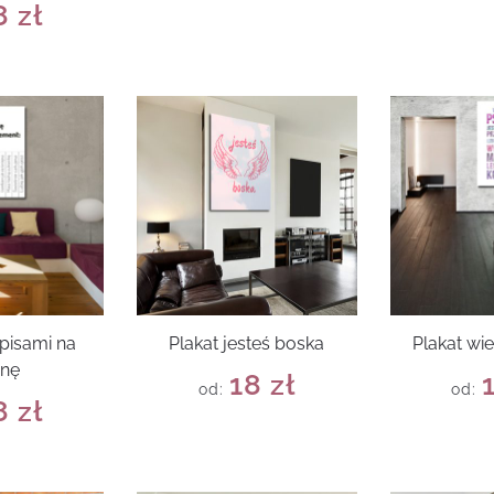
8
zł
apisami na
Plakat jesteś boska
Plakat wi
anę
18
zł
od:
od:
8
zł