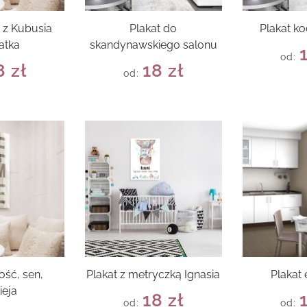
 z Kubusia
Plakat do
Plakat k
atka
skandynawskiego salonu
od:
8
zł
18
zł
od:
ość, sen,
Plakat z metryczką Ignasia
Plakat
ieja
18
zł
od:
od: