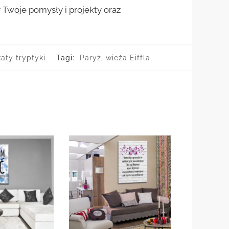
woje pomysły i projekty oraz
aty tryptyki
Tagi:
Paryż
,
wieża Eiffla