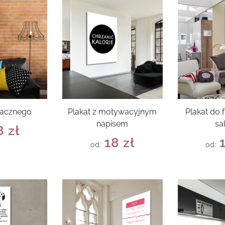
macznego
Plakat z motywacyjnym
Plakat do 
napisem
sa
8
zł
18
zł
od:
od: