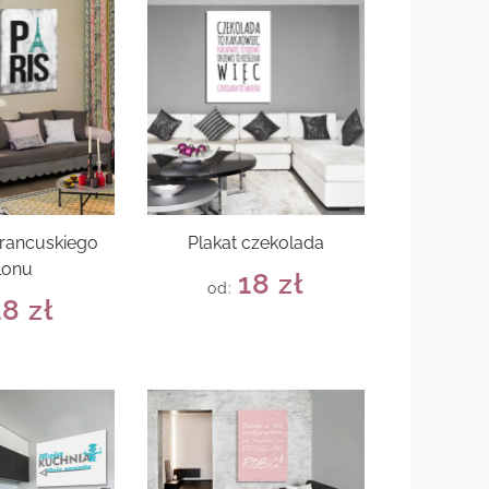
francuskiego
Plakat czekolada
lonu
18
zł
od:
18
zł