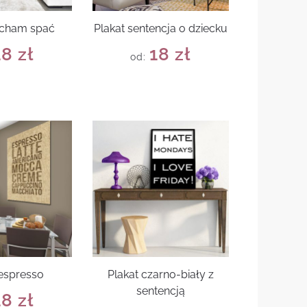
ocham spać
Plakat sentencja o dziecku
18
zł
18
zł
od:
 espresso
Plakat czarno-biały z
sentencją
18
zł