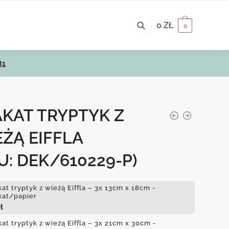
0
ZŁ
0
81
AKAT TRYPTYK Z
ŻĄ EIFFLA
U: DEK/610229-P)
kat tryptyk z wieżą Eiffla – 3x 13cm x 18cm -
kat/papier
ł
kat tryptyk z wieżą Eiffla – 3x 21cm x 30cm -