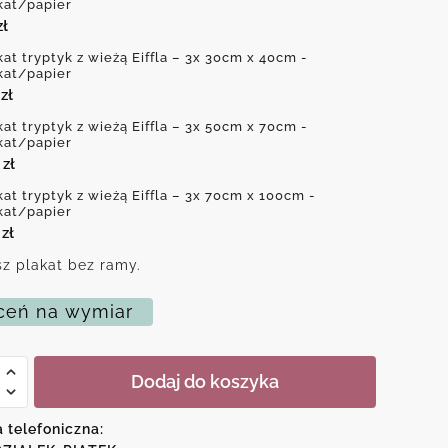
kat/papier
zł
kat tryptyk z wieżą Eiffla – 3x 30cm x 40cm -
kat/papier
5
zł
kat tryptyk z wieżą Eiffla – 3x 50cm x 70cm -
kat/papier
0
zł
kat tryptyk z wieżą Eiffla – 3x 70cm x 100cm -
kat/papier
0
zł
z plakat bez ramy.
eń na wymiar
Dodaj do koszyka
a telefoniczna: