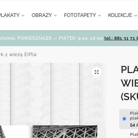
PLAKATY
OBRAZY
FOTOTAPETY
KOLEKCJE
nfolinia: PONIEDZIAŁEK — PIĄTEK: 9.00-16.00
tel.: 881 31 71 
yk z wieżą Eiffla
PL
WIE
(SK
Pla
pla
54
z
Pla