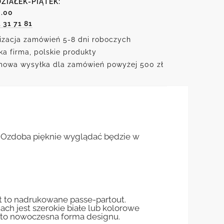
ZIAŁEK-PIĄTEK:
6.00
1 31 71 81
izacja zamówień 5-8 dni roboczych
ka firma, polskie produkty
owa wysyłka dla zamówień powyżej 500 zł
. Ozdoba pięknie wyglądać będzie w
st to nadrukowane passe-partout.
jach jest szerokie białe lub kolorowe
st to nowoczesna forma designu.