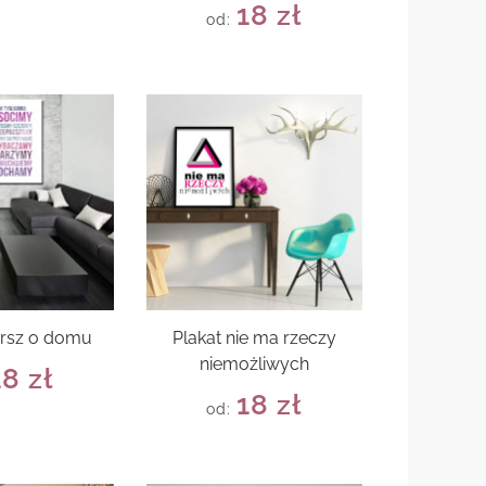
18
zł
od:
ersz o domu
Plakat nie ma rzeczy
niemożliwych
18
zł
18
zł
od: