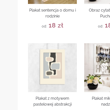
Plakat sentencja o domu i
Obraz cytat
rodzinie
Puch
18
zł
1
od:
od:
Plakat z motywem
Plakat mił
pastelowej abstrakcji
nadz