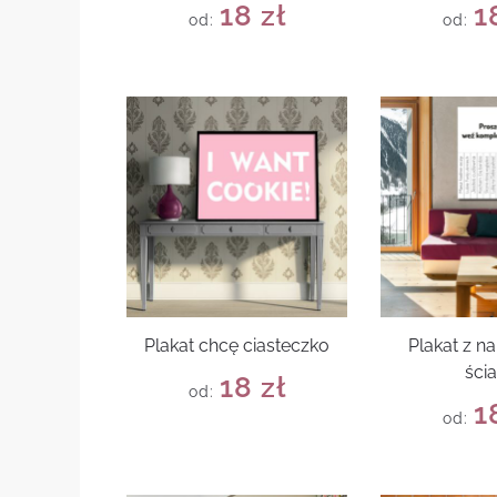
18
zł
1
od:
od:
Plakat chcę ciasteczko
Plakat z n
ści
18
zł
od:
1
od: