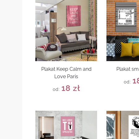
Plakat Keep Calm and
Plakat s
Love Paris
1
od:
18
zł
od: