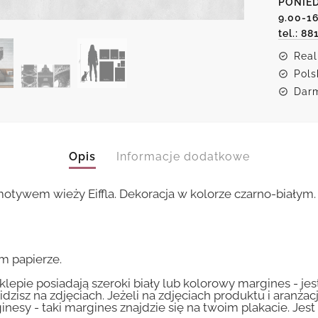
PONIED
Eiffla
9.00-1
tel.: 88
Real
Pols
Darm
Opis
Informacje dodatkowe
otywem wieży Eiffla. Dekoracja w kolorze czarno-białym
m papierze.
lepie posiadają szeroki biały lub kolorowy margines - je
idzisz na zdjęciach. Jeżeli na zdjęciach produktu i aranżac
inesy - taki margines znajdzie się na twoim plakacie. Je