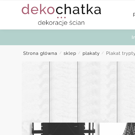
Skip
Skip
to
to
navigation
content
I
Strona główna
sklep
plakaty
Plakat trypt
/
/
/