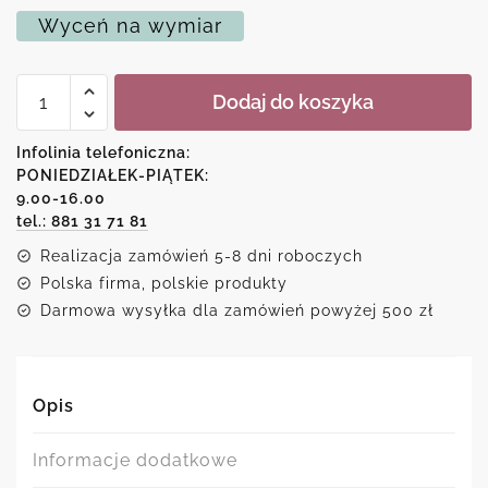
Wyceń na wymiar
ilość
Dodaj do koszyka
Zestaw
trzech
plakatów
Infolinia telefoniczna:
z
PONIEDZIAŁEK-PIĄTEK:
abstrakcyjnym
9.00-16.00
wzorem
tel.: 881 31 71 81
Realizacja zamówień 5-8 dni roboczych
Polska firma, polskie produkty
Darmowa wysyłka dla zamówień powyżej 500 zł
Opis
Informacje dodatkowe