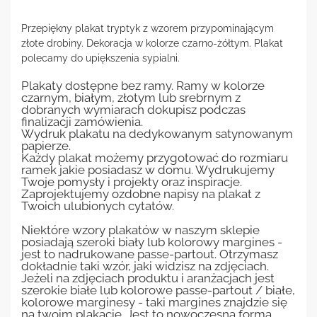
Przepiękny plakat tryptyk z wzorem przypominającym
złote drobiny. Dekoracja w kolorze czarno-żółtym. Plakat
polecamy do upiększenia sypialni.
Plakaty dostępne bez ramy. Ramy w kolorze
czarnym, białym, złotym lub srebrnym z
dobranych wymiarach dokupisz podczas
finalizacji zamówienia.
Wydruk plakatu na dedykowanym satynowanym
papierze.
Każdy plakat możemy przygotować do rozmiaru
ramek jakie posiadasz w domu. Wydrukujemy
Twoje pomysły i projekty oraz inspiracje.
Zaprojektujemy ozdobne napisy na plakat z
Twoich ulubionych cytatów.
Niektóre wzory plakatów w naszym sklepie
posiadają szeroki biały lub kolorowy margines -
jest to nadrukowane passe-partout. Otrzymasz
dokładnie taki wzór, jaki widzisz na zdjęciach.
Jeżeli na zdjęciach produktu i aranżacjach jest
szerokie białe lub kolorowe passe-partout / białe,
kolorowe marginesy - taki margines znajdzie się
na twoim plakacie. Jest to nowoczesna forma