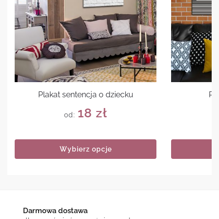
Plakat sentencja o dziecku
Pl
18
zł
od:
Wybierz opcje
Darmowa dostawa