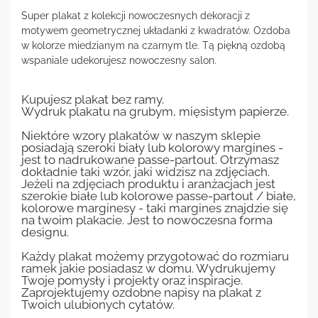
Super plakat z kolekcji nowoczesnych dekoracji z
motywem geometrycznej układanki z kwadratów. Ozdoba
w kolorze miedzianym na czarnym tle. Tą piękną ozdobą
wspaniale udekorujesz nowoczesny salon.
Kupujesz plakat bez ramy.
Wydruk plakatu na grubym, mięsistym papierze.
Niektóre wzory plakatów w naszym sklepie
posiadają szeroki biały lub kolorowy margines -
jest to nadrukowane passe-partout. Otrzymasz
dokładnie taki wzór, jaki widzisz na zdjęciach.
Jeżeli na zdjęciach produktu i aranżacjach jest
szerokie białe lub kolorowe passe-partout / białe,
kolorowe marginesy - taki margines znajdzie się
na twoim plakacie. Jest to nowoczesna forma
designu.
Każdy plakat możemy przygotować do rozmiaru
ramek jakie posiadasz w domu. Wydrukujemy
Twoje pomysły i projekty oraz inspiracje.
Zaprojektujemy ozdobne napisy na plakat z
Twoich ulubionych cytatów.