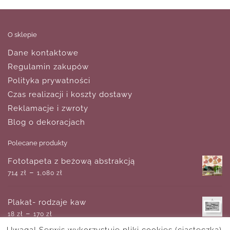
O sklepie
Dane kontaktowe
Regulamin zakupów
Polityka prywatności
Czas realizacji i koszty dostawy
Reklamacje i zwroty
Blog o dekoracjach
Polecane produkty
Fototapeta z beżową abstrakcją
–
714
zł
1,080
zł
Plakat- rodzaje kaw
–
18
zł
170
zł
Uwaga! Serwis wykorzystuje pliki cookies (ciasteczka).