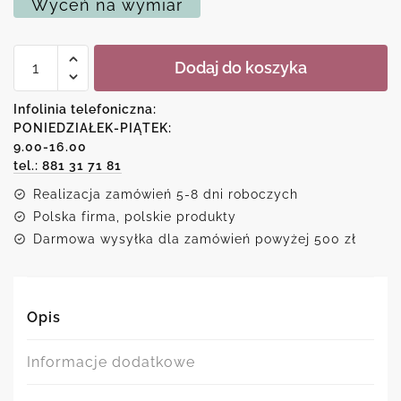
Wyceń na wymiar
ilość
Dodaj do koszyka
Plakat
z
geometryczną
Infolinia telefoniczna:
układanką
PONIEDZIAŁEK-PIĄTEK:
9.00-16.00
tel.: 881 31 71 81
Realizacja zamówień 5-8 dni roboczych
Polska firma, polskie produkty
Darmowa wysyłka dla zamówień powyżej 500 zł
Opis
Informacje dodatkowe