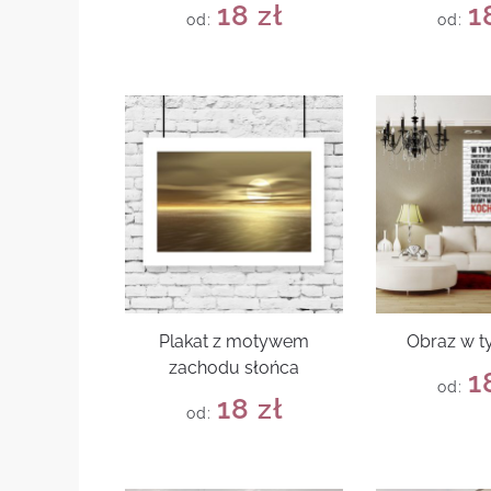
18
zł
1
od:
od:
Plakat z motywem
Obraz w 
zachodu słońca
1
od:
18
zł
od: