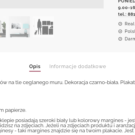
PONIED
9.00-1
tel.: 88
Real
Pols
Darm
Opis
Informacje dodatkowe
na tle ceglanego muru. Dekoracja czarno-biała. Plakat 
m papierze.
lepie posiadają szeroki biały lub kolorowy margines - je
idzisz na zdjęciach. Jeżeli na zdjęciach produktu i aranżac
inesy - taki margines znajdzie się na twoim plakacie. Je