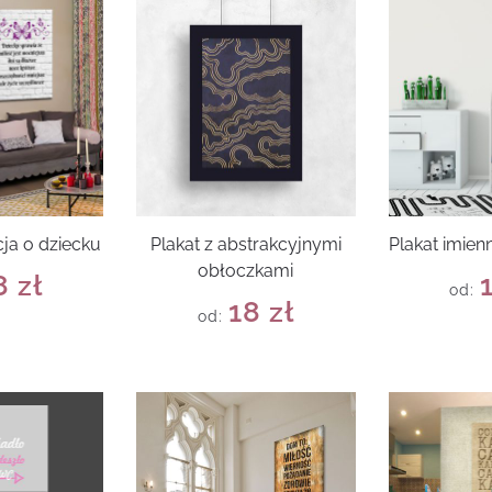
cja o dziecku
Plakat z abstrakcyjnymi
Plakat imien
obłoczkami
8
zł
od:
18
zł
od: