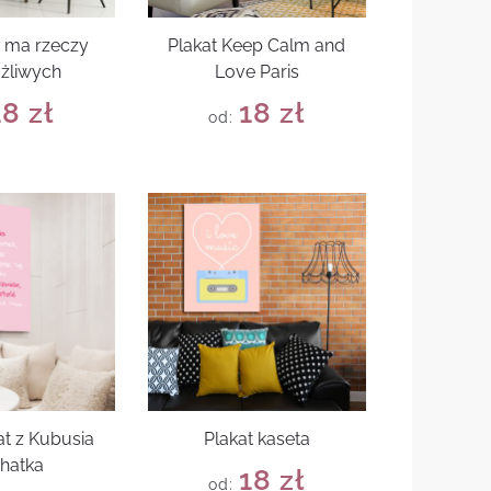
e ma rzeczy
Plakat Keep Calm and
żliwych
Love Paris
18
zł
18
zł
od:
at z Kubusia
Plakat kaseta
hatka
18
zł
od: