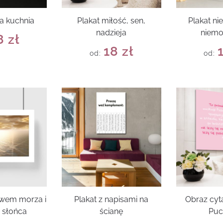
a kuchnia
Plakat miłość, sen,
Plakat ni
nadzieja
niemo
8
zł
18
zł
od:
od:
ywem morza i
Plakat z napisami na
Obraz cyt
 słońca
ścianę
Puc