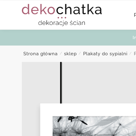
Skip
Skip
to
to
navigation
content
I
Strona główna
sklep
Plakaty do sypialni
/
/
/