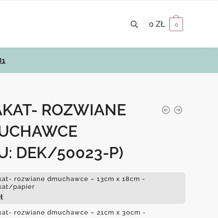
0
ZŁ
0
81
AKAT- ROZWIANE
UCHAWCE
U: DEK/50023-P)
kat- rozwiane dmuchawce – 13cm x 18cm -
kat/papier
ł
kat- rozwiane dmuchawce – 21cm x 30cm -