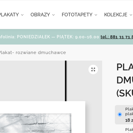
PLAKATY
OBRAZY
FOTOTAPETY
KOLEKCJE
nfolinia: PONIEDZIAŁEK — PIĄTEK: 9.00-16.00
tel.: 881 31 71 
Plakat- rozwiane dmuchawce
PL
DM
(SK
Pla
pla
18
z
Pla