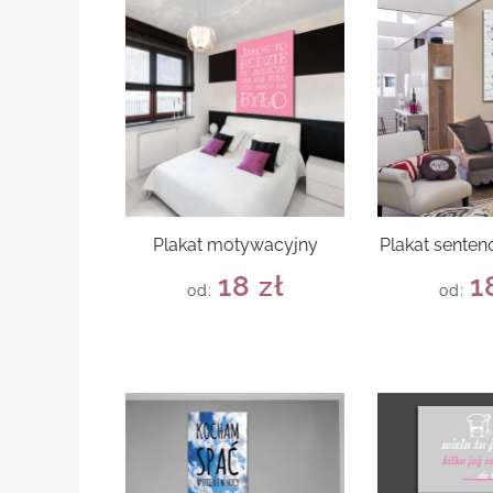
Plakat motywacyjny
Plakat senten
18
zł
1
od:
od: