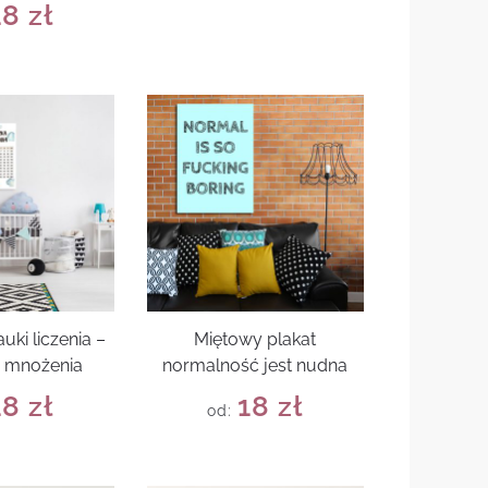
18
zł
uki liczenia –
Miętowy plakat
a mnożenia
normalność jest nudna
18
zł
18
zł
od: