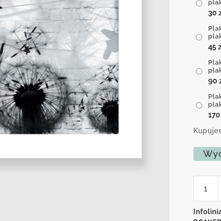
pla
30
Pla
pla
45
z
Pla
pla
90
Pla
pla
17
Kupujes
Wyc
ilość
Plakat-
rozwia
dmuch
Infolini