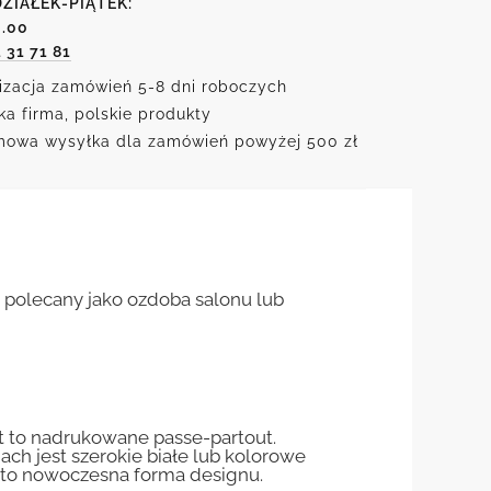
ZIAŁEK-PIĄTEK:
6.00
1 31 71 81
izacja zamówień 5-8 dni roboczych
ka firma, polskie produkty
owa wysyłka dla zamówień powyżej 500 zł
polecany jako ozdoba salonu lub
st to nadrukowane passe-partout.
jach jest szerokie białe lub kolorowe
st to nowoczesna forma designu.