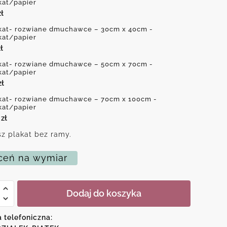
kat/papier
zł
kat- rozwiane dmuchawce – 30cm x 40cm -
kat/papier
ł
kat- rozwiane dmuchawce – 50cm x 70cm -
kat/papier
zł
kat- rozwiane dmuchawce – 70cm x 100cm -
kat/papier
0
zł
z plakat bez ramy.
eń na wymiar
Dodaj do koszyka
ne
awce
a telefoniczna: