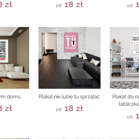
8
zł
18
zł
od:
od:
tym domu
Plakat nie lubię tu sprzątać
Plakat do na
tabliczk
8
zł
18
zł
od:
od: