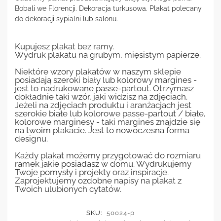
Bobali we Florencji. Dekoracja turkusowa. Plakat polecany
do dekoracji sypialni lub salonu.
Kupujesz plakat bez ramy.
Wydruk plakatu na grubym, mięsistym papierze.
Niektóre wzory plakatów w naszym sklepie
posiadają szeroki biały lub kolorowy margines -
jest to nadrukowane passe-partout. Otrzymasz
dokładnie taki wzór, jaki widzisz na zdjęciach.
Jeżeli na zdjęciach produktu i aranżacjach jest
szerokie białe lub kolorowe passe-partout / białe,
kolorowe marginesy - taki margines znajdzie się
na twoim plakacie. Jest to nowoczesna forma
designu.
Każdy plakat możemy przygotować do rozmiaru
ramek jakie posiadasz w domu. Wydrukujemy
Twoje pomysły i projekty oraz inspiracje.
Zaprojektujemy ozdobne napisy na plakat z
Twoich ulubionych cytatów.
SKU:
50024-p