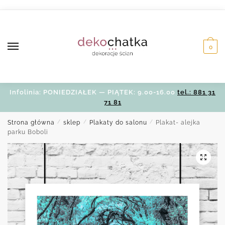
Skip
Skip
to
to
navigation
content
0
Infolinia: PONIEDZIAŁEK — PIĄTEK: 9.00-16.00
tel.: 881 31
71 81
Strona główna
/
sklep
/
Plakaty do salonu
/
Plakat- alejka
parku Boboli