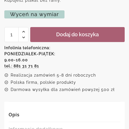
Kupujesz plakat bez ramy.
Wyceń na wymiar
ilość
Dodaj do koszyka
Plakat
-
Nigdy
Infolinia telefoniczna:
nie
PONIEDZIAŁEK-PIĄTEK:
odpuszczaj
9.00-16.00
w
poniedziałek
tel.: 881 31 71 81
Realizacja zamówień 5-8 dni roboczych
Polska firma, polskie produkty
Darmowa wysyłka dla zamówień powyżej 500 zł
Opis