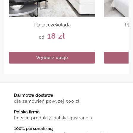
Plakat czekolada
Pla
18
zł
od:
Wybierz opcje
Darmowa dostawa
dla zamówień powyżej 500 zł
Polska firma
Polskie produkty, polska gwarancja
100% personalizacji