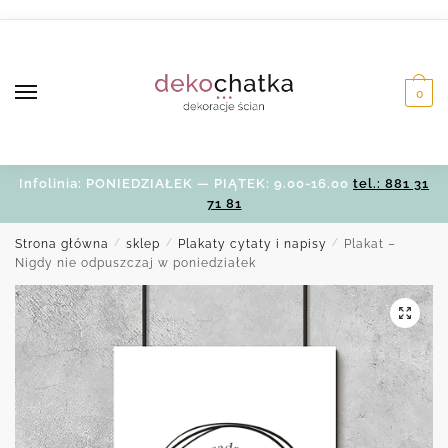
Skip
Skip
to
to
navigation
content
0
Infolinia: PONIEDZIAŁEK — PIĄTEK: 9.00-16.00
tel.: 881 31
71 81
Strona główna
/
sklep
/
Plakaty cytaty i napisy
/
Plakat –
Nigdy nie odpuszczaj w poniedziałek