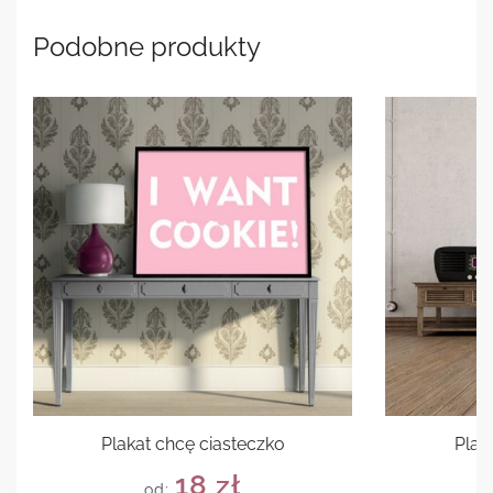
Podobne produkty
Plakat chcę ciasteczko
Plak
18
zł
od: