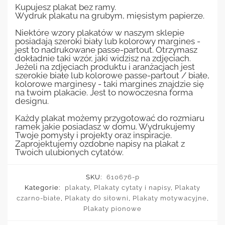
Kupujesz plakat bez ramy.
Wydruk plakatu na grubym, mięsistym papierze.
Niektóre wzory plakatów w naszym sklepie
posiadają szeroki biały lub kolorowy margines -
jest to nadrukowane passe-partout. Otrzymasz
dokładnie taki wzór, jaki widzisz na zdjęciach.
Jeżeli na zdjęciach produktu i aranżacjach jest
szerokie białe lub kolorowe passe-partout / białe,
kolorowe marginesy - taki margines znajdzie się
na twoim plakacie. Jest to nowoczesna forma
designu.
Każdy plakat możemy przygotować do rozmiaru
ramek jakie posiadasz w domu. Wydrukujemy
Twoje pomysły i projekty oraz inspiracje.
Zaprojektujemy ozdobne napisy na plakat z
Twoich ulubionych cytatów.
SKU:
610676-p
Kategorie:
plakaty
,
Plakaty cytaty i napisy
,
Plakaty
czarno-białe
,
Plakaty do siłowni
,
Plakaty motywacyjne
,
Plakaty pionowe