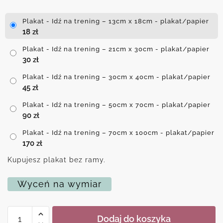
Plakat - Idź na trening – 13cm x 18cm - plakat/papier
18
zł
Plakat - Idź na trening – 21cm x 30cm - plakat/papier
30
zł
Plakat - Idź na trening – 30cm x 40cm - plakat/papier
45
zł
Plakat - Idź na trening – 50cm x 70cm - plakat/papier
90
zł
Plakat - Idź na trening – 70cm x 100cm - plakat/papier
170
zł
Kupujesz plakat bez ramy.
Wyceń na wymiar
ilość
Dodaj do koszyka
Plakat