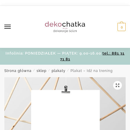
Skip
Skip
to
to
navigation
content
0
Infolinia: PONIEDZIAŁEK — PIĄTEK: 9.00-16.00
tel.: 881 31
71 81
Strona główna
/
sklep
/
plakaty
/
Plakat – Idź na trening