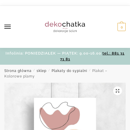
Skip
Skip
to
to
navigation
content
0
Infolinia: PONIEDZIAŁEK — PIĄTEK: 9.00-16.00
tel.: 881 31
71 81
Strona główna
/
sklep
/
Plakaty do sypialni
/
Plakat –
Kolorowe plamy