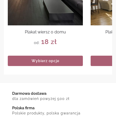
Plakat wiersz o domu
Plaka
18
zł
od:
Wybierz opcje
Darmowa dostawa
dla zamówień powyżej 500 zł
Polska firma
Polskie produkty, polska gwarancja