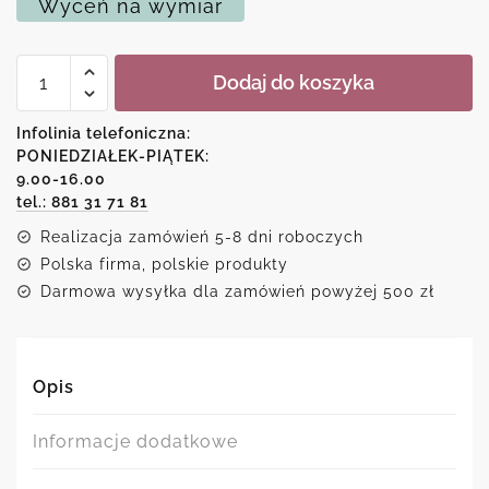
Wyceń na wymiar
ilość
Dodaj do koszyka
Plakat
-
Kolorowe
Infolinia telefoniczna:
plamy
PONIEDZIAŁEK-PIĄTEK:
9.00-16.00
tel.: 881 31 71 81
Realizacja zamówień 5-8 dni roboczych
Polska firma, polskie produkty
Darmowa wysyłka dla zamówień powyżej 500 zł
Opis
Informacje dodatkowe