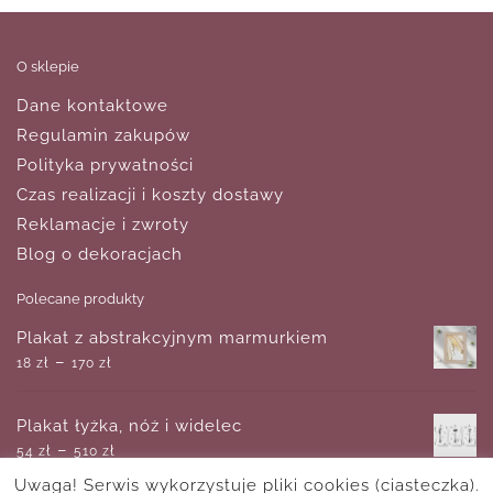
O sklepie
Dane kontaktowe
Regulamin zakupów
Polityka prywatności
Czas realizacji i koszty dostawy
Reklamacje i zwroty
Blog o dekoracjach
Polecane produkty
Plakat z abstrakcyjnym marmurkiem
–
18
zł
170
zł
Plakat łyżka, nóż i widelec
–
54
zł
510
zł
Uwaga! Serwis wykorzystuje pliki cookies (ciasteczka).