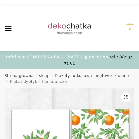
Skip
Skip
to
to
navigation
content
0
Infolinia: PONIEDZIAŁEK — PIĄTEK: 9.00-16.00
tel.: 881 31
71 81
Strona główna
/
sklep
/
Plakaty turkusowe, miętowe, zielone
/
Plakat dyptyk – Pomarańcze