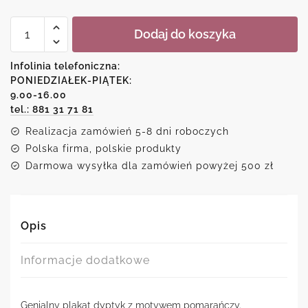
ilość
Dodaj do koszyka
Plakat
dyptyk
-
Infolinia telefoniczna:
Pomarańcze
PONIEDZIAŁEK-PIĄTEK:
9.00-16.00
tel.: 881 31 71 81
Realizacja zamówień 5-8 dni roboczych
Polska firma, polskie produkty
Darmowa wysyłka dla zamówień powyżej 500 zł
Opis
Informacje dodatkowe
Genialny plakat dyptyk z motywem pomarańczy.