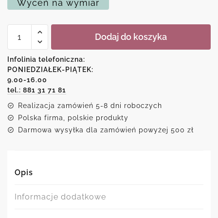
Wyceń na wymiar
ilość
Dodaj do koszyka
Plakat
-
Anatomia
Infolinia telefoniczna:
człowieka
PONIEDZIAŁEK-PIĄTEK:
9.00-16.00
tel.: 881 31 71 81
Realizacja zamówień 5-8 dni roboczych
Polska firma, polskie produkty
Darmowa wysyłka dla zamówień powyżej 500 zł
Opis
Informacje dodatkowe