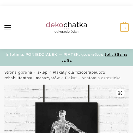
Skip
Skip
to
to
navigation
content
0
Infolinia: PONIEDZIAŁEK — PIĄTEK: 9.00-16.00
tel.: 881 31
71 81
Strona główna
/
sklep
/
Plakaty dla fizjoterapeutów,
rehabilitantów i masażystów
/
Plakat – Anatomia człowieka