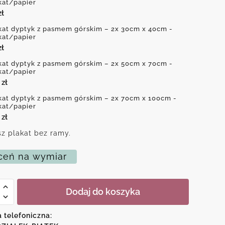
kat/papier
zł
kat dyptyk z pasmem górskim – 2x 30cm x 40cm -
kat/papier
zł
kat dyptyk z pasmem górskim – 2x 50cm x 70cm -
kat/papier
0
zł
kat dyptyk z pasmem górskim – 2x 70cm x 100cm -
kat/papier
0
zł
z plakat bez ramy.
eń na wymiar
Dodaj do koszyka
a telefoniczna:
m