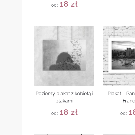
18
zł
od:
Poziomy plakat z kobietą i
Plakat – Pa
ptakami
Franc
18
zł
1
od:
od: