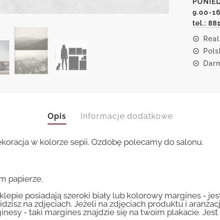
PONIED
górski
9.00-1
tel.: 88
Real
Pols
Darm
Opis
Informacje dodatkowe
koracja w kolorze sepii. Ozdobę polecamy do salonu.
m papierze.
lepie posiadają szeroki biały lub kolorowy margines - je
idzisz na zdjęciach. Jeżeli na zdjęciach produktu i aranżac
inesy - taki margines znajdzie się na twoim plakacie. Je