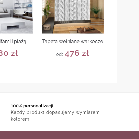
ifami i plażą
Tapeta wełniane warkocze
80
zł
476
zł
od:
100% personalizacji
Każdy produkt dopasujemy wymiarem i
kolorem