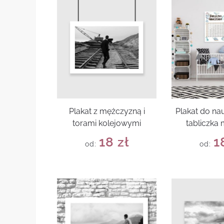
Plakat z mężczyzną i
Plakat do nau
torami kolejowymi
tabliczka
18
zł
1
od:
od: