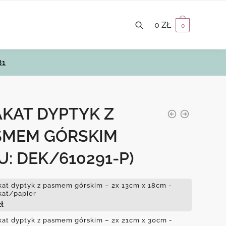
0
ZŁ
0
81
AKAT DYPTYK Z
SMEM GÓRSKIM
U: DEK/610291-P)
kat dyptyk z pasmem górskim – 2x 13cm x 18cm -
kat/papier
zł
kat dyptyk z pasmem górskim – 2x 21cm x 30cm -