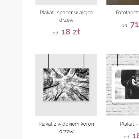
Plakat- spacer w alejce
Fototapet
drzew
7
od:
18
zł
od:
Plakat z widokiem koron
Plakat –
drzew
1
od: