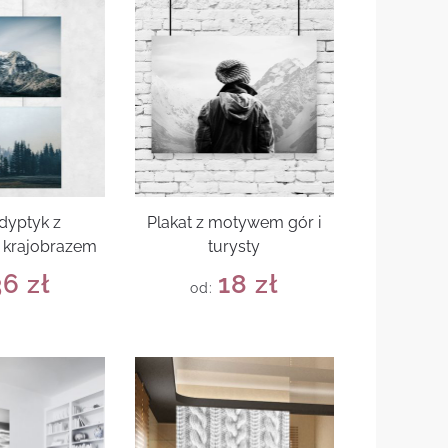
 dyptyk z
Plakat z motywem gór i
 krajobrazem
turysty
36
zł
18
zł
od: