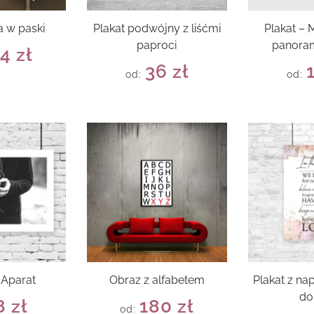
a w paski
Plakat podwójny z liśćmi
Plakat – 
paproci
panora
14
zł
36
zł
od:
od:
 Aparat
Obraz z alfabetem
Plakat z na
d
8
zł
180
zł
od: