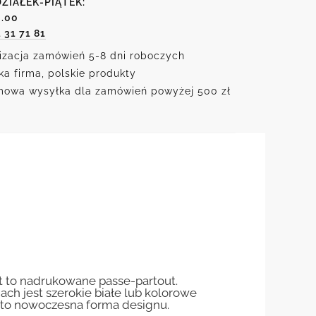
ZIAŁEK-PIĄTEK:
m
6.00
1 31 71 81
izacja zamówień 5-8 dni roboczych
ka firma, polskie produkty
owa wysyłka dla zamówień powyżej 500 zł
st to nadrukowane passe-partout.
jach jest szerokie białe lub kolorowe
st to nowoczesna forma designu.