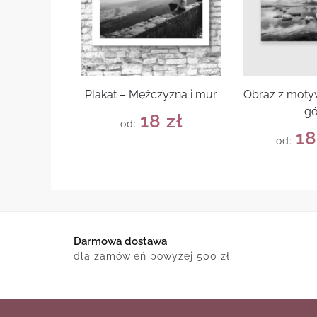
Plakat – Mężczyzna i mur
Obraz z motyw
gó
18
zł
od:
1
od:
Darmowa dostawa
dla zamówień powyżej 500 zł