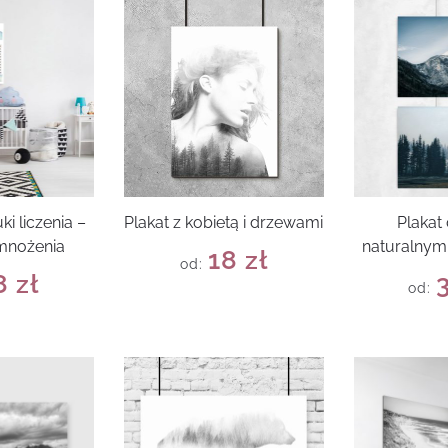
ki liczenia –
Plakat z kobietą i drzewami
Plakat
 mnożenia
naturalnym
18
zł
od:
8
zł
od: