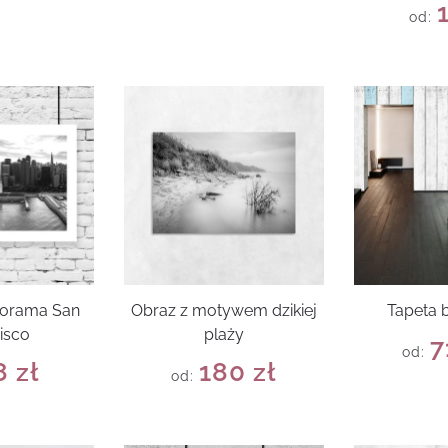
od:
norama San
Obraz z motywem dzikiej
Tapeta b
isco
plaży
7
od:
8
zł
180
zł
od: