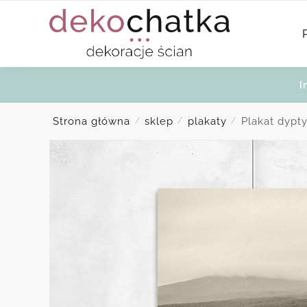
Skip
Skip
to
to
navigation
content
I
Strona główna
sklep
plakaty
Plakat dypt
/
/
/