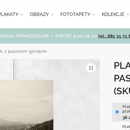
PLAKATY
OBRAZY
FOTOTAPETY
KOLEKCJE
nfolinia: PONIEDZIAŁEK — PIĄTEK: 9.00-16.00
tel.: 881 31 71 
yk z pasmem górskim
PL
PA
(SK
Pla
pla
36
Pla