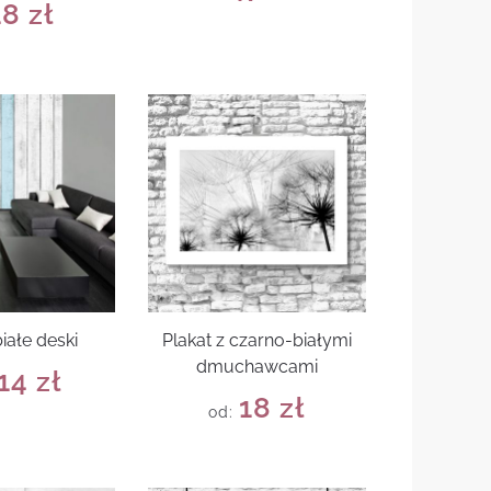
18
zł
iałe deski
Plakat z czarno-białymi
dmuchawcami
14
zł
18
zł
od: