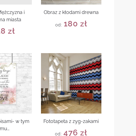
Mężczyzna i
Obraz z kłodami drewna
ma miasta
180
zł
od:
18
zł
pisami- w tym
Fototapeta z zyg-zakami
omu…
476
zł
od: