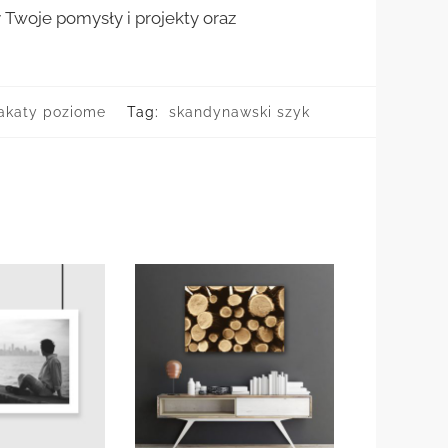
woje pomysły i projekty oraz
akaty poziome
Tag:
skandynawski szyk