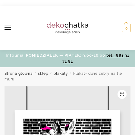
Skip
Skip
to
to
navigation
content
0
Infolinia: PONIEDZIAŁEK — PIĄTEK: 9.00-16.00
tel.: 881 31
71 81
Strona główna
/
sklep
/
plakaty
/
Plakat- dwie zebry na tle
muru