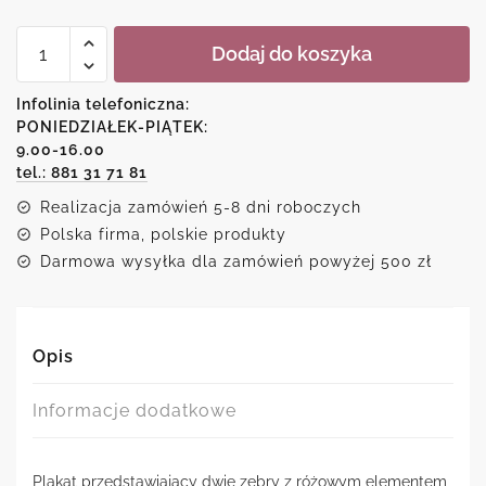
ilość
Dodaj do koszyka
Plakat-
dwie
zebry
Infolinia telefoniczna:
na
PONIEDZIAŁEK-PIĄTEK:
tle
9.00-16.00
muru
tel.: 881 31 71 81
Realizacja zamówień 5-8 dni roboczych
Polska firma, polskie produkty
Darmowa wysyłka dla zamówień powyżej 500 zł
Opis
Informacje dodatkowe
Plakat przedstawiający dwie zebry z różowym elementem