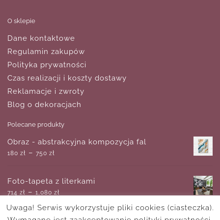
O sklepie
Dane kontaktowe
Regulamin zakupów
Polityka prywatności
Czas realizacji i koszty dostawy
Reklamacje i zwroty
Blog o dekoracjach
Polecane produkty
Obraz - abstrakcyjna kompozycja fal
–
180
zł
750
zł
Foto-tapeta z literkami
–
714
zł
1,080
zł
Uwaga! Serwis wykorzystuje pliki cookies (ciasteczka).
Wymagane jest zaakceptowanie polityki prywatności.