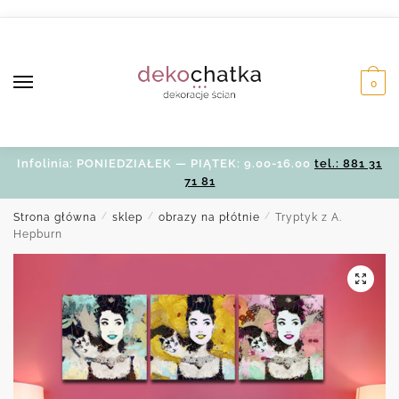
Skip
Skip
to
to
navigation
content
0
Infolinia: PONIEDZIAŁEK — PIĄTEK: 9.00-16.00
tel.: 881 31
71 81
Strona główna
/
sklep
/
obrazy na płótnie
/
Tryptyk z A.
Hepburn