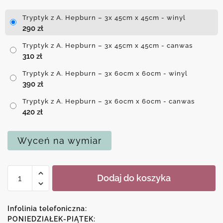
Tryptyk z A. Hepburn – 3x 45cm x 45cm - winyl
290
zł
Tryptyk z A. Hepburn – 3x 45cm x 45cm - canwas
310
zł
Tryptyk z A. Hepburn – 3x 60cm x 60cm - winyl
390
zł
Tryptyk z A. Hepburn – 3x 60cm x 60cm - canwas
420
zł
Wyceń na wymiar
ilość
Dodaj do koszyka
Tryptyk
z
A.
Infolinia telefoniczna:
Hepburn
PONIEDZIAŁEK-PIĄTEK: