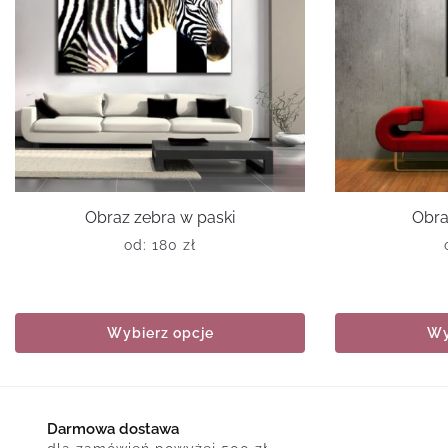
Obraz zebra w paski
Obra
od:
180
zł
Wybierz opcje
Wy
Darmowa dostawa