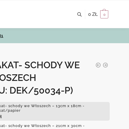
0
ZŁ
0
81
AKAT- SCHODY WE
OSZECH
U: DEK/50034-P)
kat- schody we Włoszech – 13cm x 18cm -
kat/papier
ł
kat- schody we Włoszech – 21cm x 30cm -