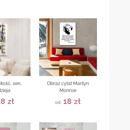
iłość, sen,
Obraz cytat Marilyn
zieja
Monroe
18
zł
18
zł
od: