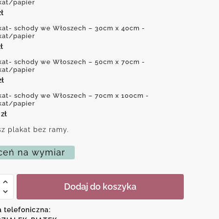
kat/papier
zł
kat- schody we Włoszech – 30cm x 40cm -
kat/papier
ł
kat- schody we Włoszech – 50cm x 70cm -
kat/papier
zł
kat- schody we Włoszech – 70cm x 100cm -
kat/papier
0
zł
z plakat bez ramy.
eń na wymiar
Dodaj do koszyka
a telefoniczna:
ch