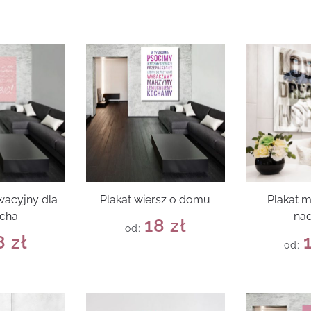
wacyjny dla
Plakat wiersz o domu
Plakat m
ucha
nad
18
zł
od:
8
zł
od: