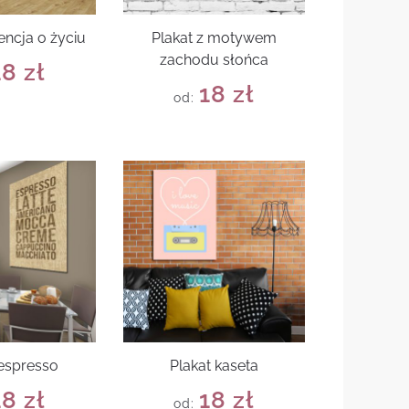
encja o życiu
Plakat z motywem
zachodu słońca
18
zł
18
zł
od:
 espresso
Plakat kaseta
18
zł
18
zł
od: