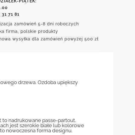
ZIAŁEK-PIĄTEK:
6.00
1 31 71 81
izacja zamówień 5-8 dni roboczych
ka firma, polskie produkty
owa wysyłka dla zamówień powyżej 500 zł
etowego drzewa. Ozdoba upiększy
st to nadrukowane passe-partout.
jach jest szerokie białe lub kolorowe
st to nowoczesna forma designu.