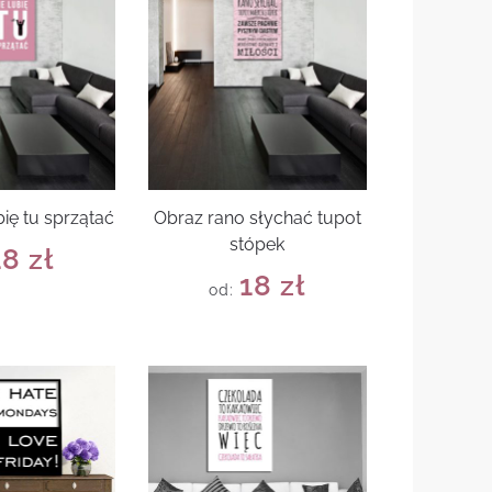
bię tu sprzątać
Obraz rano słychać tupot
stópek
18
zł
18
zł
od: