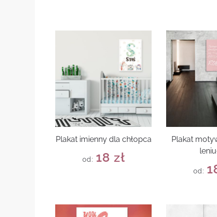
Plakat imienny dla chłopca
Plakat moty
leni
18
zł
od:
1
od: