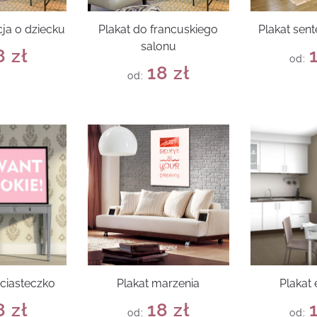
cja o dziecku
Plakat do francuskiego
Plakat sent
salonu
8
zł
od:
18
zł
od:
 ciasteczko
Plakat marzenia
Plakat
8
zł
18
zł
od:
od: