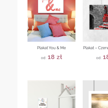
Plakat You & Me
Plakat – Cze
18
zł
1
od:
od: