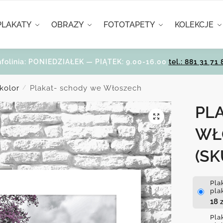
PLAKATY
OBRAZY
FOTOTAPETY
KOLEKCJE
nfolinia: PONIEDZIAŁEK — PIĄTEK: 9.00-16.00
tel.: 881 31 71 
kolor
Plakat- schody we Włoszech
/
PL
WŁ
(SK
Pla
pla
18
z
Pla