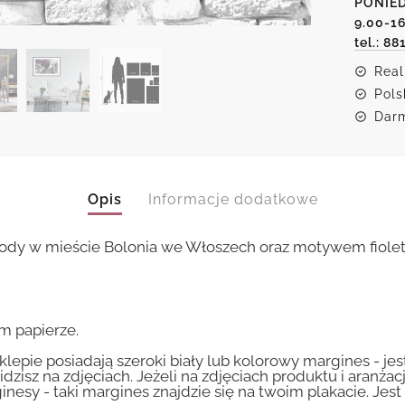
PONIED
9.00-1
tel.: 88
Real
Pols
Darm
Opis
Informacje dodatkowe
chody w mieście Bolonia we Włoszech oraz motywem fiol
m papierze.
lepie posiadają szeroki biały lub kolorowy margines - je
idzisz na zdjęciach. Jeżeli na zdjęciach produktu i aranżac
inesy - taki margines znajdzie się na twoim plakacie. Je