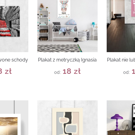
rwone schody
Plakat z metryczką Ignasia
Plakat nie lu
8
zł
18
zł
od:
od: