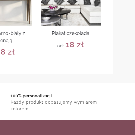
arno-biały z
Plakat czekolada
tencją
18
zł
od:
18
zł
100% personalizacji
Każdy produkt dopasujemy wymiarem i
kolorem