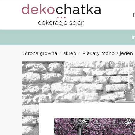
Skip
Skip
to
to
navigation
content
I
Strona główna
sklep
Plakaty mono + jeden 
/
/