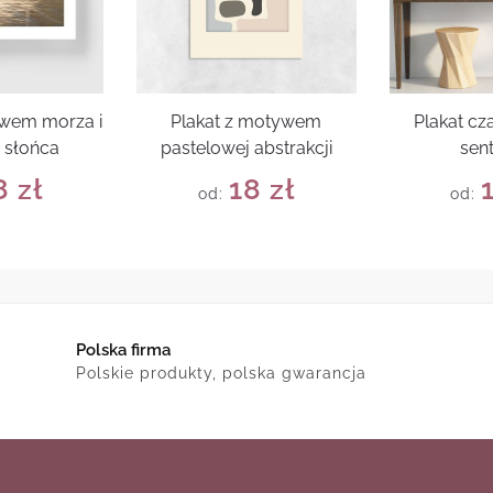
ywem morza i
Plakat z motywem
Plakat cz
 słońca
pastelowej abstrakcji
sen
8
zł
18
zł
od:
od:
Polska firma
Polskie produkty, polska gwarancja