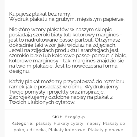
Kupujesz plakat bez ramy.
Wydruk plakatu na grubym, mięsistym papierze.
Niektóre wzory plakatów w naszym sklepie
posiadają szeroki biały lub kolorowy margines -
jest to nadrukowane passe-partout. Otrzymasz
dokładnie taki wzór, jaki widzisz na zdjęciach.
Jeżeli na zdjęciach produktu i aranżacjach jest
szerokie białe lub kolorowe passe-partout / białe,
kolorowe marginesy - taki margines znajdzie się
na twoim plakacie. Jest to nowoczesna forma
designu.
Każdy plakat możemy przygotować do rozmiaru
ramek jakie posiadasz w domu. Wydrukujemy
Twoje pomysły i projekty oraz inspiracje.
Zaprojektujemy ozdobne napisy na plakat z
Twoich ulubionych cytatów.
SKU:
620587-p
Kategorie:
plakaty
,
Plakaty cytaty i napisy
,
Plakaty do
pokoju dziecka
,
Plakaty kolorowe
,
Plakaty pionowe