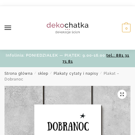
Skip
Skip
to
to
navigation
content
0
Infolinia: PONIEDZIAŁEK — PIĄTEK: 9.00-16.00
tel.: 881 31
71 81
Strona główna
/
sklep
/
Plakaty cytaty i napisy
/
Plakat –
Dobranoc