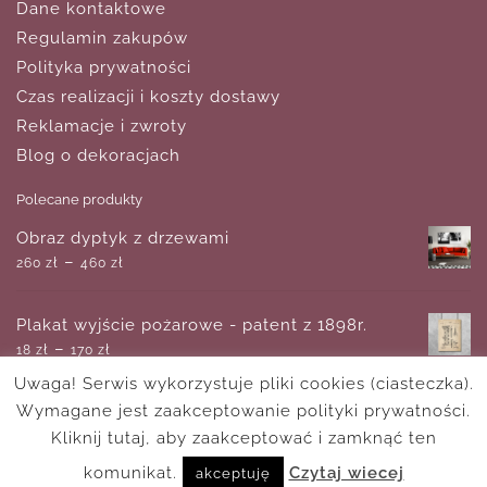
Dane kontaktowe
Regulamin zakupów
Polityka prywatności
Czas realizacji i koszty dostawy
Reklamacje i zwroty
Blog o dekoracjach
Polecane produkty
Obraz dyptyk z drzewami
–
260
zł
460
zł
Plakat wyjście pożarowe - patent z 1898r.
–
18
zł
170
zł
Uwaga! Serwis wykorzystuje pliki cookies (ciasteczka).
Wymagane jest zaakceptowanie polityki prywatności.
Tapeta z bajkowym kotkiem
–
Kliknij tutaj, aby zaakceptować i zamknąć ten
893
zł
1,350
zł
komunikat.
Czytaj wiecej
akceptuję