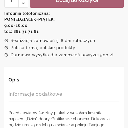
Dodaj do koszyka
Plakat
-
Dzień
Infolinia telefoniczna:
dobry
PONIEDZIAŁEK-PIĄTEK:
9.00-16.00
tel.: 881 31 71 81
Realizacja zamówień 5-8 dni roboczych
Polska firma, polskie produkty
Darmowa wysyłka dla zamówień powyżej 500 zł
Opis
Informacje dodatkowe
Przedstawiamy świetny plakat z wesołym kosmitą i
napisem „Dzień dobry. Grafika wielobarwna. Dekoracja
będzie uroczą ozdobą na ścianie w pokoju Twojego