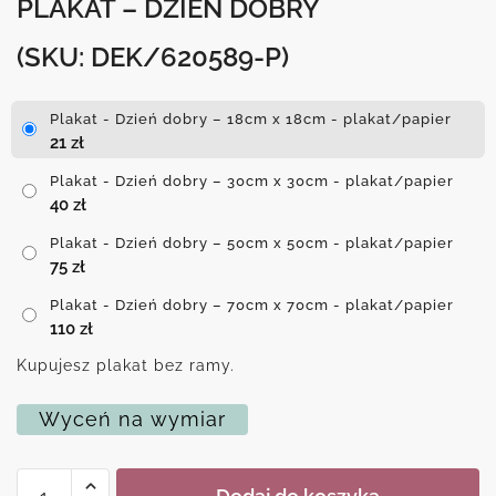
PLAKAT – DZIEŃ DOBRY
(SKU: DEK/620589-P)
Plakat - Dzień dobry – 18cm x 18cm - plakat/papier
21
zł
Plakat - Dzień dobry – 30cm x 30cm - plakat/papier
40
zł
Plakat - Dzień dobry – 50cm x 50cm - plakat/papier
75
zł
Plakat - Dzień dobry – 70cm x 70cm - plakat/papier
110
zł
Kupujesz plakat bez ramy.
Wyceń na wymiar
ilość