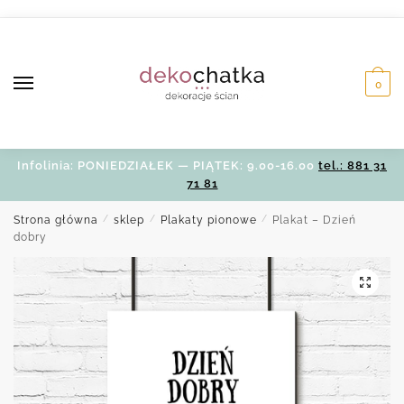
Skip
Skip
to
to
navigation
content
0
Infolinia: PONIEDZIAŁEK — PIĄTEK: 9.00-16.00
tel.: 881 31
71 81
Strona główna
/
sklep
/
Plakaty pionowe
/
Plakat – Dzień
dobry