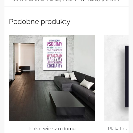
Podobne produkty
Plakat wiersz o domu
Plakat z a