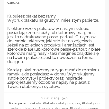
dziecka.
Kupujesz plakat bez ramy.
Wydruk plakatu na grubym, mięsistym papierze.
Niektóre wzory plakatów w naszym sklepie
posiadają szeroki biały lub kolorowy margines -
jest to nadrukowane passe-partout. Otrzymasz
dokładnie taki wzór, jaki widzisz na zdjęciach.
Jeżeli na zdjęciach produktu i aranżacjach jest
szerokie białe lub kolorowe passe-partout / białe,
kolorowe marginesy - taki margines znajdzie się
na twoim plakacie. Jest to nowoczesna forma
designu.
Każdy plakat możemy przygotować do rozmiaru
ramek jakie posiadasz w domu. Wydrukujemy
Twoje pomysły i projekty oraz inspiracje.
Zaprojektujemy ozdobne napisy na plakat z
Twoich ulubionych cytatów.
SKU:
620589-p
Kategorie:
plakaty
,
Plakaty cytaty i napisy
,
Plakaty do
pokoju dziecka
,
Plakaty kolorowe
,
Plakaty pionowe