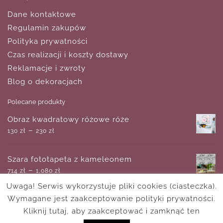
Dane kontaktowe
Regulamin zakupów
Polityka prywatności
Czas realizacji i koszty dostawy
Reklamacje i zwroty
Blog o dekoracjach
Polecane produkty
Obraz kwadratowy różowe róże
–
130
zł
230
zł
Szara fototapeta z kameleonem
–
714
zł
1,080
zł
Uwaga! Serwis wykorzystuje pliki cookies (ciasteczka).
Wymagane jest zaakceptowanie polityki prywatności.
Plakat z reprodukcją obrazu - kwiaty polne
–
Kliknij tutaj, aby zaakceptować i zamknąć ten
28
zł
220
zł