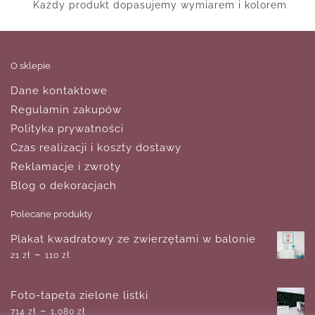
Każdy produkt dopasujemy wymiarem i kolorem
O sklepie
Dane kontaktowe
Regulamin zakupów
Polityka prywatności
Czas realizacji i koszty dostawy
Reklamacje i zwroty
Blog o dekoracjach
Polecane produkty
Plakat kwadratowy ze zwierzętami w balonie
–
21
zł
110
zł
Foto-tapeta zielone listki
–
714
zł
1,080
zł