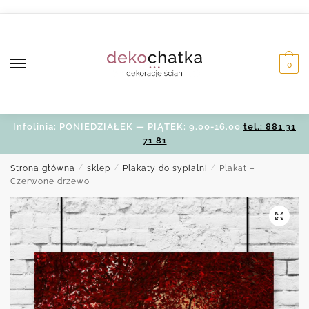
Skip
Skip
to
to
navigation
content
0
Infolinia: PONIEDZIAŁEK — PIĄTEK: 9.00-16.00
tel.: 881 31
71 81
Strona główna
/
sklep
/
Plakaty do sypialni
/
Plakat –
Czerwone drzewo