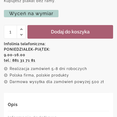
Kupujesz plakat bez ramy.
Wyceń na wymiar
ilość
Dodaj do koszyka
Plakat
-
Czerwone
Infolinia telefoniczna:
drzewo
PONIEDZIAŁEK-PIĄTEK:
9.00-16.00
tel.: 881 31 71 81
Realizacja zamówień 5-8 dni roboczych
Polska firma, polskie produkty
Darmowa wysyłka dla zamówień powyżej 500 zł
Opis