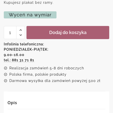
Kupujesz plakat bez ramy.
Wyceń na wymiar
ilość
Dodaj do koszyka
Plakat
z
psią
Infolinia telefoniczna:
rasą
PONIEDZIAŁEK-PIĄTEK:
shih
9.00-16.00
tzu
tel.: 881 31 71 81
Realizacja zamówień 5-8 dni roboczych
Polska firma, polskie produkty
Darmowa wysyłka dla zamówień powyżej 500 zł
Opis