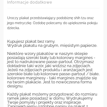
Informacje dodatkowe
Uroczy plakat przedstawiający podobiznę shih tzu oraz
jego metryczkę. Ozdobę polecamy do upiększenia pokoju
dziecka.
Kupujesz plakat bez ramy.
Wydruk plakatu na grubym, mięsistym papierze.
Niektóre wzory plakatów w naszym sklepie
posiadają szeroki biały lub kolorowy margines -
jest to nadrukowane passe-partout. Otrzymasz
dokładnie taki wzór, jaki widzisz na zdjęciach.
Jeżeli na zdjęciach produktu i aranżacjach jest
szerokie białe lub kolorowe passe-partout / białe,
kolorowe marginesy - taki margines znajdzie się
na twoim plakacie. Jest to nowoczesna forma
designu.
Każdy plakat możemy przygotować do rozmiaru
ramek jakie posiadasz w domu. Wydrukujemy
Twoje pomysły i projekty oraz inspiracje.
Zaprojektujemy ozdobne napisy na plakat z