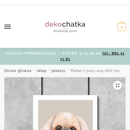
Skip
Skip
to
to
navigation
content
0
Infolinia: PONIEDZIAŁEK — PIĄTEK: 9.00-16.00
tel.: 881 31
71 81
Strona główna
/
sklep
/
plakaty
/
Plakat z psią rasą shih tzu