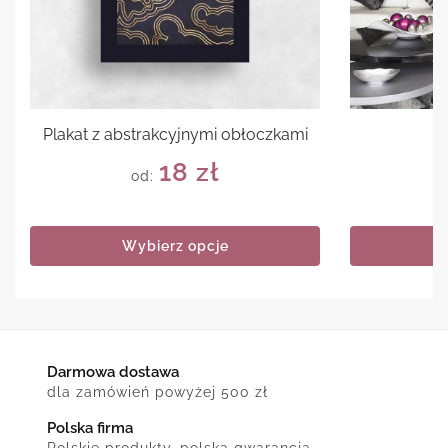
Plakat z abstrakcyjnymi obłoczkami
P
18
zł
od:
Wybierz opcje
Darmowa dostawa
dla zamówień powyżej 500 zł
Polska firma
Polskie produkty, polska gwarancja