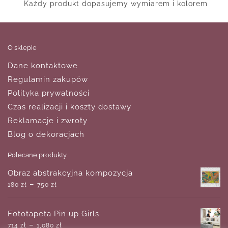
Każdy produkt dopasujemy wymiarem i kolorem
O sklepie
Dane kontaktowe
Regulamin zakupów
Polityka prywatności
Czas realizacji i koszty dostawy
Reklamacje i zwroty
Blog o dekoracjach
Polecane produkty
Obraz abstrakcyjna kompozycja
–
180
zł
750
zł
Fototapeta Pin up Girls
–
714
zł
1,080
zł