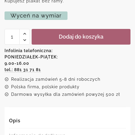
Kupujesz plakat bez ramy.
Wyceń na wymiar
ilość
Dodaj do koszyka
Plakat
z
motywem
Infolinia telefoniczna:
księżyca
PONIEDZIAŁEK-PIĄTEK:
i
9.00-16.00
skał
tel.: 881 31 71 81
Realizacja zamówień 5-8 dni roboczych
Polska firma, polskie produkty
Darmowa wysyłka dla zamówień powyżej 500 zł
Opis