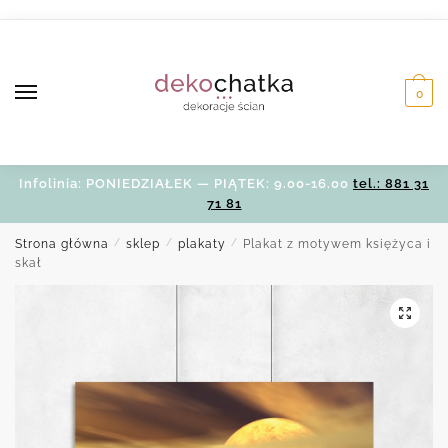
Skip
Skip
to
to
navigation
content
0
Infolinia: PONIEDZIAŁEK — PIĄTEK: 9.00-16.00
tel.: 881 31
71 81
Strona główna
/
sklep
/
plakaty
/
Plakat z motywem księżyca i
skał