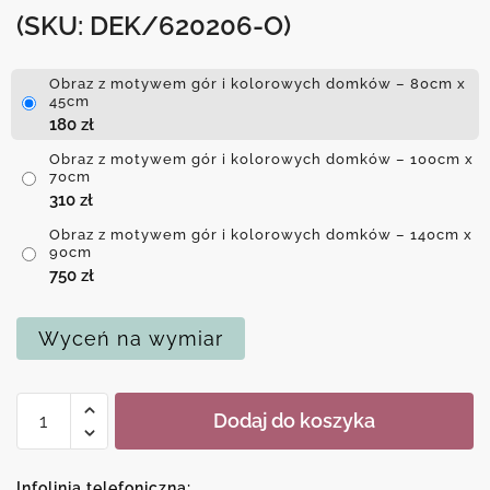
(SKU: DEK/620206-O)
Obraz z motywem gór i kolorowych domków – 80cm x
45cm
180
zł
Obraz z motywem gór i kolorowych domków – 100cm x
70cm
310
zł
Obraz z motywem gór i kolorowych domków – 140cm x
90cm
750
zł
Wyceń na wymiar
ilość
Dodaj do koszyka
Obraz
z
motywem
Infolinia telefoniczna: