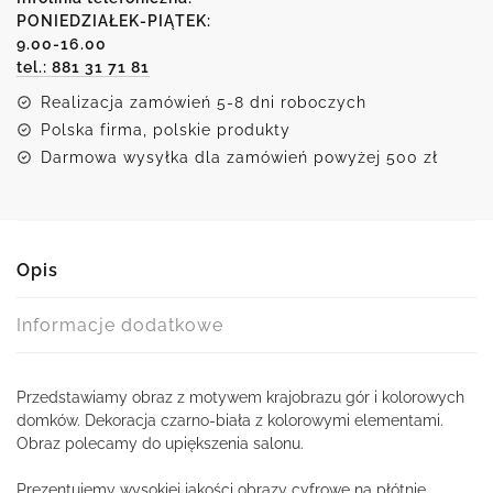
gór
PONIEDZIAŁEK-PIĄTEK:
9.00-16.00
i
tel.: 881 31 71 81
kolorowych
domków
Realizacja zamówień 5-8 dni roboczych
Polska firma, polskie produkty
Darmowa wysyłka dla zamówień powyżej 500 zł
Opis
Informacje dodatkowe
Przedstawiamy obraz z motywem krajobrazu gór i kolorowych
domków. Dekoracja czarno-biała z kolorowymi elementami.
Obraz polecamy do upiększenia salonu.
Prezentujemy wysokiej jakości obrazy cyfrowe na płótnie