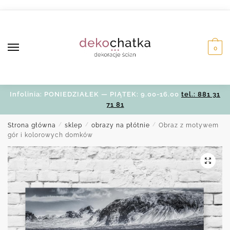
Skip
Skip
to
to
navigation
content
0
Infolinia: PONIEDZIAŁEK — PIĄTEK: 9.00-16.00
tel.: 881 31
71 81
Strona główna
/
sklep
/
obrazy na płótnie
/
Obraz z motywem
gór i kolorowych domków