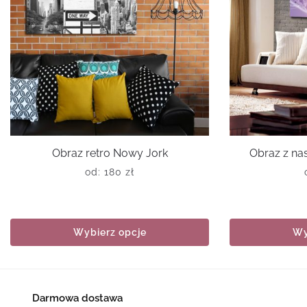
Obraz retro Nowy Jork
Obraz z n
od:
180
zł
Wybierz opcje
Wy
Darmowa dostawa