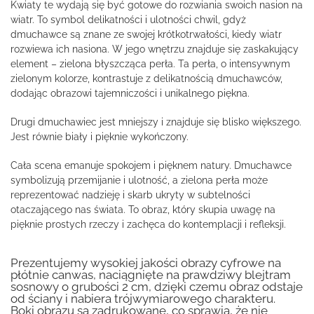
Kwiaty te wydają się być gotowe do rozwiania swoich nasion na
wiatr. To symbol delikatności i ulotności chwil, gdyż
dmuchawce są znane ze swojej krótkotrwałości, kiedy wiatr
rozwiewa ich nasiona. W jego wnętrzu znajduje się zaskakujący
element – zielona błyszcząca perła. Ta perła, o intensywnym
zielonym kolorze, kontrastuje z delikatnością dmuchawców,
dodając obrazowi tajemniczości i unikalnego piękna.
Drugi dmuchawiec jest mniejszy i znajduje się blisko większego.
Jest równie biały i pięknie wykończony.
Cała scena emanuje spokojem i pięknem natury. Dmuchawce
symbolizują przemijanie i ulotność, a zielona perła może
reprezentować nadzieję i skarb ukryty w subtelności
otaczającego nas świata. To obraz, który skupia uwagę na
pięknie prostych rzeczy i zachęca do kontemplacji i refleksji.
Prezentujemy wysokiej jakości obrazy cyfrowe na
płótnie canwas, naciągnięte na prawdziwy blejtram
sosnowy o grubości 2 cm, dzięki czemu obraz odstaje
od ściany i nabiera trójwymiarowego charakteru.
Boki obrazu są zadrukowane, co sprawia, że nie