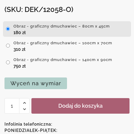
(SKU: DEK/12058-O)
Obraz - graficzny dmuchawiec – 80cm x 45cm
180
zł
Obraz - graficzny dmuchawiec – 100cm x 70cm
310
zł
Obraz - graficzny dmuchawiec – 140cm x 90cm
750
zł
Wyceń na wymiar
ilość
Dodaj do koszyka
Obraz
-
graficzny
Infolinia telefoniczna:
dmuchawiec
PONIEDZIAŁEK-PIĄTEK: