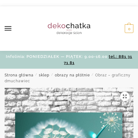
Skip
Skip
to
to
navigation
content
0
Infolinia: PONIEDZIAŁEK — PIĄTEK: 9.00-16.00
tel.: 881 31
71 81
Strona główna
/
sklep
/
obrazy na płótnie
/
Obraz – graficzny
dmuchawiec