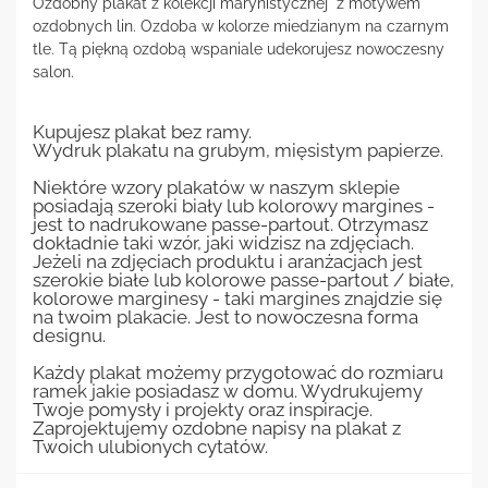
Ozdobny plakat z kolekcji marynistycznej z motywem
ozdobnych lin. Ozdoba w kolorze miedzianym na czarnym
tle. Tą piękną ozdobą wspaniale udekorujesz nowoczesny
salon.
Kupujesz plakat bez ramy.
Wydruk plakatu na grubym, mięsistym papierze.
Niektóre wzory plakatów w naszym sklepie
posiadają szeroki biały lub kolorowy margines -
jest to nadrukowane passe-partout. Otrzymasz
dokładnie taki wzór, jaki widzisz na zdjęciach.
Jeżeli na zdjęciach produktu i aranżacjach jest
szerokie białe lub kolorowe passe-partout / białe,
kolorowe marginesy - taki margines znajdzie się
na twoim plakacie. Jest to nowoczesna forma
designu.
Każdy plakat możemy przygotować do rozmiaru
ramek jakie posiadasz w domu. Wydrukujemy
Twoje pomysły i projekty oraz inspiracje.
Zaprojektujemy ozdobne napisy na plakat z
Twoich ulubionych cytatów.