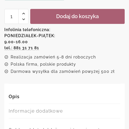
ilość
Dodaj do koszyka
Plakat
z
wiszącymi
Infolinia telefoniczna:
linami
PONIEDZIAŁEK-PIĄTEK:
9.00-16.00
tel.: 881 31 71 81
Realizacja zamówień 5-8 dni roboczych
Polska firma, polskie produkty
Darmowa wysyłka dla zamówień powyżej 500 zł
Opis
Informacje dodatkowe