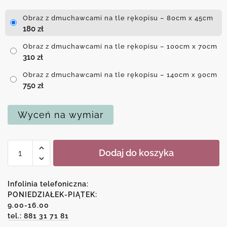
Obraz z dmuchawcami na tle rękopisu – 80cm x 45cm
180
zł
Obraz z dmuchawcami na tle rękopisu – 100cm x 70cm
310
zł
Obraz z dmuchawcami na tle rękopisu – 140cm x 90cm
750
zł
Wyceń na wymiar
ilość
Dodaj do koszyka
Obraz
z
dmuchawcami
Infolinia telefoniczna:
na
PONIEDZIAŁEK-PIĄTEK:
9.00-16.00
tle
tel.: 881 31 71 81
rękopisu