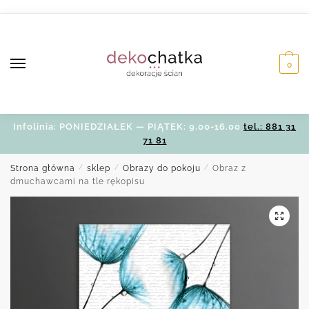
Skip
Skip
to
to
navigation
content
0
Infolinia: PONIEDZIAŁEK — PIĄTEK: 9.00-16.00
tel.: 881 31
71 81
Strona główna
/
sklep
/
Obrazy do pokoju
/
Obraz z
dmuchawcami na tle rękopisu