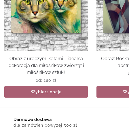
Obraz z uroczymi kotami – idealna
Obraz: Boska
dekoracja dla miłośników zwierząt i
abstr
miłośników sztuki!
od:
180
zł
Wybierz opcje
Wy
Darmowa dostawa
dla zamówień powyżej 500 zł