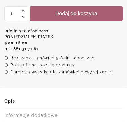
ilość
Dodaj do koszyka
Obraz
z
czarnym
Infolinia telefoniczna:
łabędziem
PONIEDZIAŁEK-PIĄTEK:
9.00-16.00
tel.: 881 31 71 81
Realizacja zamówień 5-8 dni roboczych
Polska firma, polskie produkty
Darmowa wysyłka dla zamówień powyżej 500 zł
Opis
Informacje dodatkowe