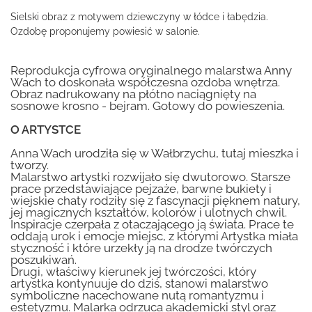
Sielski obraz z motywem dziewczyny w łódce i łabędzia.
Ozdobę proponujemy powiesić w salonie.
Reprodukcja cyfrowa oryginalnego malarstwa Anny
Wach to doskonała współczesna ozdoba wnętrza.
Obraz nadrukowany na płótno naciągnięty na
sosnowe krosno - bejram. Gotowy do powieszenia.
O ARTYSTCE
Anna Wach urodziła się w Wałbrzychu, tutaj mieszka i
tworzy.
Malarstwo artystki rozwijało się dwutorowo. Starsze
prace przedstawiające pejzaże, barwne bukiety i
wiejskie chaty rodziły się z fascynacji pięknem natury,
jej magicznych kształtów, kolorów i ulotnych chwil.
Inspiracje czerpała z otaczającego ją świata. Prace te
oddają urok i emocje miejsc, z którymi Artystka miała
styczność i które urzekły ją na drodze twórczych
poszukiwań.
Drugi, właściwy kierunek jej twórczości, który
artystka kontynuuje do dziś, stanowi malarstwo
symboliczne nacechowane nutą romantyzmu i
estetyzmu. Malarka odrzuca akademicki styl oraz