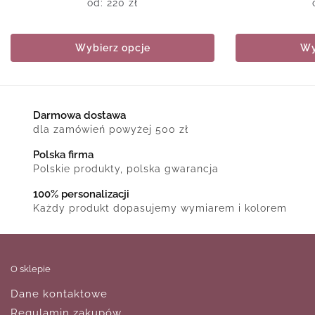
od:
220
zł
Wybierz opcje
Wy
Darmowa dostawa
dla zamówień powyżej 500 zł
Polska firma
Polskie produkty, polska gwarancja
100% personalizacji
Każdy produkt dopasujemy wymiarem i kolorem
O sklepie
Dane kontaktowe
Regulamin zakupów