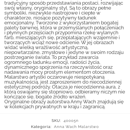
tradycyjny sposób przedstawiania postaci, rozwijając
swój własny, oryginalny styl. Są to obrazy pełne
symboliki, niezwykle nastrojowe i ciepłe w
charakterze, niosące pozytywny ładunek
emocjonalny. Tworzone z wykorzystaniem bogatej
palety barwnej, która w przemyślanych połączeniach
i płynnych przejściach przypomina rzekę wylanych
farb, mieszających się, przeplatających wzajemnie i
tworzących wciąż nowe odcienie. W jej obrazach
widać wielką wrażliwość artystyczną,
niepowtarzalne, zmysłowe i jedyne w swoim rodzaju
postrzeganie świata. To przykład zawarcia
ogromnego ładunku emocji, radości życia,
dynamicznego spojrzenia na rzeczywistość oraz
nadawania mocy prostym elementom otoczenia.
Malarstwo artystki oczarowuje niespotykaną
muzykalnością, jest zaproszeniem do niecodziennej
estetycznej podróży. Otacza je niecodzienna aura, z
którą oswajamy się stopniowo, odbieramy niczym nie
kończące się, bogate źródło wrażeń.
Oryginalne obrazy autorstwa Anny Wach znajdują się
w kolekcjach prywatnych w kraju i zagranicą.
SKU:
40005n
Kategoria:
Anna Wach Malarstwo