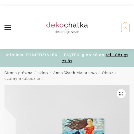
Skip
Skip
to
to
navigation
content
0
Infolinia: PONIEDZIAŁEK — PIĄTEK: 9.00-16.00
tel.: 881 31
71 81
Strona główna
/
sklep
/
Anna Wach Malarstwo
/
Obraz z
czarnym łabędziem