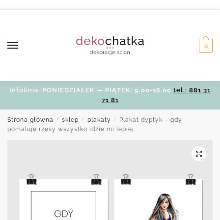
Skip
Skip
to
to
navigation
content
0
Infolinia: PONIEDZIAŁEK — PIĄTEK: 9.00-16.00
tel.: 881 31
71 81
Strona główna
/
sklep
/
plakaty
/
Plakat dyptyk – gdy
pomaluję rzęsy wszystko idzie mi lepiej