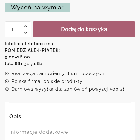
Wyceń na wymiar
ilość
Dodaj do koszyka
Plakat
dyptyk
-
Infolinia telefoniczna:
gdy
PONIEDZIAŁEK-PIĄTEK:
pomaluję
9.00-16.00
rzęsy
wszystko
tel.: 881 31 71 81
idzie
Realizacja zamówień 5-8 dni roboczych
mi
lepiej
Polska firma, polskie produkty
Darmowa wysyłka dla zamówień powyżej 500 zł
Opis
Informacje dodatkowe