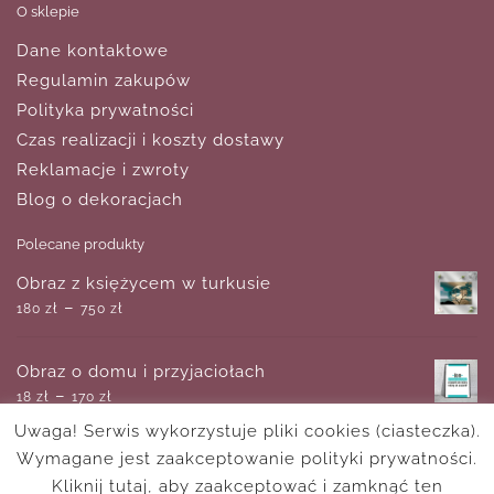
O sklepie
Dane kontaktowe
Regulamin zakupów
Polityka prywatności
Czas realizacji i koszty dostawy
Reklamacje i zwroty
Blog o dekoracjach
Polecane produkty
Obraz z księżycem w turkusie
–
180
zł
750
zł
Obraz o domu i przyjaciołach
–
18
zł
170
zł
Uwaga! Serwis wykorzystuje pliki cookies (ciasteczka).
Wymagane jest zaakceptowanie polityki prywatności.
Plakat - Konik morski
–
Kliknij tutaj, aby zaakceptować i zamknąć ten
18
zł
170
zł