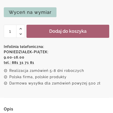
Wyceń na wymiar
ilość
Dodaj do koszyka
Replika
obrazu
Anny
Infolinia telefoniczna:
Wach
PONIEDZIAŁEK-PIĄTEK:
9.00-16.00
-
tel.: 881 31 71 81
Trzy
życzenia
Realizacja zamówień 5-8 dni roboczych
Polska firma, polskie produkty
Darmowa wysyłka dla zamówień powyżej 500 zł
Opis