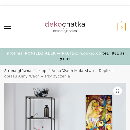
Skip
Skip
to
to
navigation
content
0
Infolinia: PONIEDZIAŁEK — PIĄTEK: 9.00-16.00
tel.: 881 31
71 81
Strona główna
/
sklep
/
Anna Wach Malarstwo
/
Replika
obrazu Anny Wach – Trzy życzenia