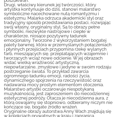
poszukiwań.
Drugi, właściwy kierunek jej twórczości, który
artystka kontynuuje do dziś, stanowi malarstwo
symboliczne nacechowane nutą romantyzmu i
estetyzmu. Malarka odrzuca akademicki styl oraz
tradycyjny sposób przedstawiania postaci, rozwijając
swój własny, oryginalny styl. Są to obrazy pełne
symboliki, niezwykle nastrojowe i ciepłe w
charakterze, niosące pozytywny ładunek
emocjonalny. Tworzone z wykorzystaniem bogatej
palety barwnej, która w przemyślanych połączeniach
i płynnych przejściach przypomina rzekę wylanych
farb, mieszających się, przeplatających wzajemnie i
tworzących wciąż nowe odcienie. W jej obrazach
widać wielką wrażliwość artystyczną,
niepowtarzalne, zmysłowe i jedyne w swoim rodzaju
postrzeganie świata. To przykład zawarcia
ogromnego ładunku emocji, radości życia,
dynamicznego spojrzenia na rzeczywistość oraz
nadawania mocy prostym elementom otoczenia.
Malarstwo artystki oczarowuje niespotykaną
muzykalnością, jest zaproszeniem do niecodziennej
estetycznej podróży. Otacza je niecodzienna aura, z
którą oswajamy się stopniowo, odbieramy niczym nie
kończące się, bogate źródło wrażeń.
Oryginalne obrazy autorstwa Anny Wach znajdują się
w kolekcjach prywatnych w kraju i zagranicą.