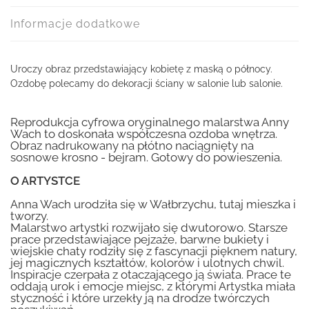
Informacje dodatkowe
Uroczy obraz przedstawiający kobietę z maską o północy.
Ozdobę polecamy do dekoracji ściany w salonie lub salonie.
Reprodukcja cyfrowa oryginalnego malarstwa Anny
Wach to doskonała współczesna ozdoba wnętrza.
Obraz nadrukowany na płótno naciągnięty na
sosnowe krosno - bejram. Gotowy do powieszenia.
O ARTYSTCE
Anna Wach urodziła się w Wałbrzychu, tutaj mieszka i
tworzy.
Malarstwo artystki rozwijało się dwutorowo. Starsze
prace przedstawiające pejzaże, barwne bukiety i
wiejskie chaty rodziły się z fascynacji pięknem natury,
jej magicznych kształtów, kolorów i ulotnych chwil.
Inspiracje czerpała z otaczającego ją świata. Prace te
oddają urok i emocje miejsc, z którymi Artystka miała
styczność i które urzekły ją na drodze twórczych