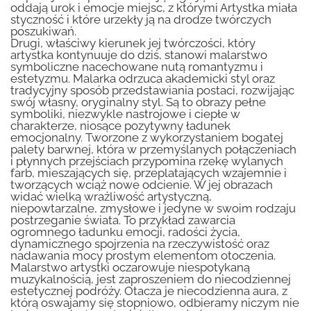
oddają urok i emocje miejsc, z którymi Artystka miała
styczność i które urzekły ją na drodze twórczych
poszukiwań.
Drugi, właściwy kierunek jej twórczości, który
artystka kontynuuje do dziś, stanowi malarstwo
symboliczne nacechowane nutą romantyzmu i
estetyzmu. Malarka odrzuca akademicki styl oraz
tradycyjny sposób przedstawiania postaci, rozwijając
swój własny, oryginalny styl. Są to obrazy pełne
symboliki, niezwykle nastrojowe i ciepłe w
charakterze, niosące pozytywny ładunek
emocjonalny. Tworzone z wykorzystaniem bogatej
palety barwnej, która w przemyślanych połączeniach
i płynnych przejściach przypomina rzekę wylanych
farb, mieszających się, przeplatających wzajemnie i
tworzących wciąż nowe odcienie. W jej obrazach
widać wielką wrażliwość artystyczną,
niepowtarzalne, zmysłowe i jedyne w swoim rodzaju
postrzeganie świata. To przykład zawarcia
ogromnego ładunku emocji, radości życia,
dynamicznego spojrzenia na rzeczywistość oraz
nadawania mocy prostym elementom otoczenia.
Malarstwo artystki oczarowuje niespotykaną
muzykalnością, jest zaproszeniem do niecodziennej
estetycznej podróży. Otacza je niecodzienna aura, z
którą oswajamy się stopniowo, odbieramy niczym nie