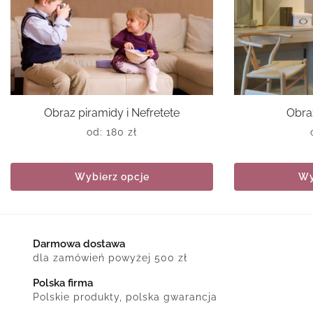
Obraz piramidy i Nefretete
Obra
od:
180
zł
Wybierz opcje
Wy
Darmowa dostawa
dla zamówień powyżej 500 zł
Polska firma
Polskie produkty, polska gwarancja