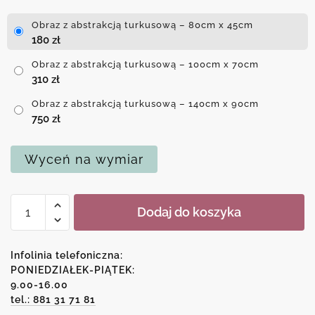
Obraz z abstrakcją turkusową – 80cm x 45cm
180
zł
Obraz z abstrakcją turkusową – 100cm x 70cm
310
zł
Obraz z abstrakcją turkusową – 140cm x 90cm
750
zł
Wyceń na wymiar
ilość
Dodaj do koszyka
Obraz
z
abstrakcją
Infolinia telefoniczna:
turkusową
PONIEDZIAŁEK-PIĄTEK:
9.00-16.00
tel.: 881 31 71 81