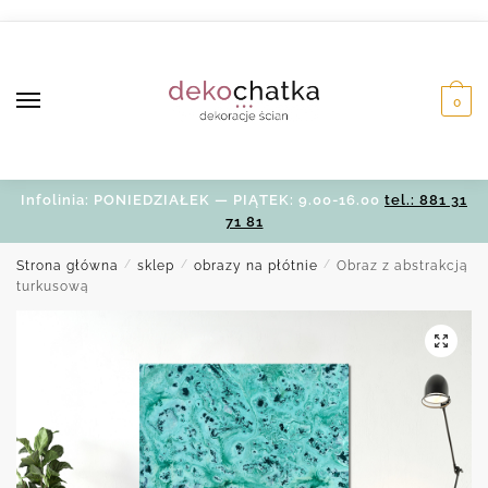
Skip
Skip
to
to
navigation
content
0
Infolinia: PONIEDZIAŁEK — PIĄTEK: 9.00-16.00
tel.: 881 31
71 81
Strona główna
/
sklep
/
obrazy na płótnie
/
Obraz z abstrakcją
turkusową