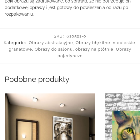
Boki obrazu są zadrukowane, co sprawia, że nie potrzebuje on
dodatkowej oprawy i jest gotowy do powieszenia od razu po
rozpakowaniu.
SKU:
610521-o
Kategorie:
Obrazy abstrakcyjne
,
Obrazy błękitne, niebieskie,
granatowe
,
Obrazy do salonu
,
obrazy na płótnie
,
Obrazy
pojedyncze
Podobne produkty