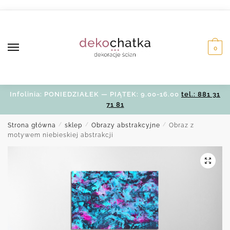
Skip
Skip
to
to
navigation
content
0
Infolinia: PONIEDZIAŁEK — PIĄTEK: 9.00-16.00
tel.: 881 31
71 81
Strona główna
/
sklep
/
Obrazy abstrakcyjne
/
Obraz z
motywem niebieskiej abstrakcji