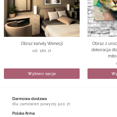
Obraz kanały Wenecji
Obraz z uroc
dekoracja dla
od:
180
zł
miło
Wybierz opcje
Wy
Darmowa dostawa
dla zamówień powyżej 500 zł
Polska firma