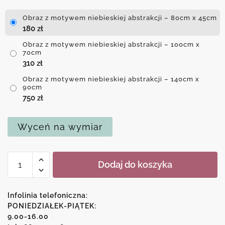
Obraz z motywem niebieskiej abstrakcji – 80cm x 45cm
180
zł
Obraz z motywem niebieskiej abstrakcji – 100cm x
70cm
310
zł
Obraz z motywem niebieskiej abstrakcji – 140cm x
90cm
750
zł
Wyceń na wymiar
ilość
Dodaj do koszyka
Obraz
z
motywem
Infolinia telefoniczna:
niebieskiej
PONIEDZIAŁEK-PIĄTEK:
9.00-16.00
abstrakcji