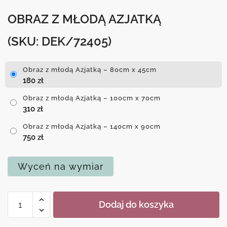
OBRAZ Z MŁODĄ AZJATKĄ
(SKU: DEK/72405)
Obraz z młodą Azjatką – 80cm x 45cm
180
zł
Obraz z młodą Azjatką – 100cm x 70cm
310
zł
Obraz z młodą Azjatką – 140cm x 90cm
750
zł
Wyceń na wymiar
ilość
Dodaj do koszyka
Obraz
z