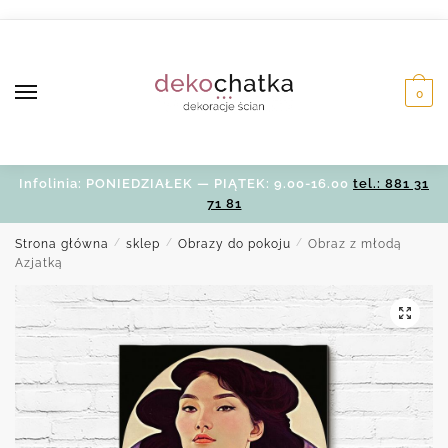
Skip
Skip
to
to
navigation
content
0
Infolinia: PONIEDZIAŁEK — PIĄTEK: 9.00-16.00
tel.: 881 31
71 81
Strona główna
/
sklep
/
Obrazy do pokoju
/
Obraz z młodą
Azjatką