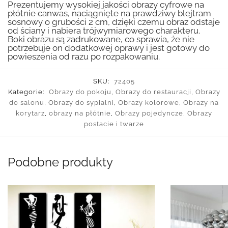
Prezentujemy wysokiej jakości obrazy cyfrowe na
płótnie canwas, naciągnięte na prawdziwy blejtram
sosnowy o grubości 2 cm, dzięki czemu obraz odstaje
od ściany i nabiera trójwymiarowego charakteru.
Boki obrazu są zadrukowane, co sprawia, że nie
potrzebuje on dodatkowej oprawy i jest gotowy do
powieszenia od razu po rozpakowaniu.
SKU:
72405
Kategorie:
Obrazy do pokoju
,
Obrazy do restauracji
,
Obrazy
do salonu
,
Obrazy do sypialni
,
Obrazy kolorowe
,
Obrazy na
korytarz
,
obrazy na płótnie
,
Obrazy pojedyncze
,
Obrazy
postacie i twarze
Podobne produkty