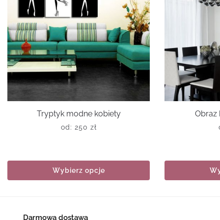
Tryptyk modne kobiety
Obraz 
od:
250
zł
Wybierz opcje
Wy
Darmowa dostawa