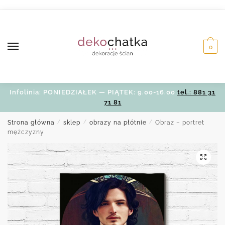
Skip
Skip
to
to
navigation
content
0
Infolinia: PONIEDZIAŁEK — PIĄTEK: 9.00-16.00
tel.: 881 31
71 81
Strona główna
/
sklep
/
obrazy na płótnie
/
Obraz – portret
mężczyzny