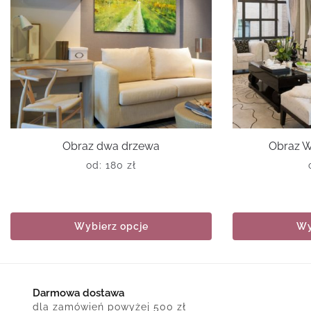
Obraz dwa drzewa
Obraz Wi
od:
180
zł
Wybierz opcje
Wy
Darmowa dostawa
dla zamówień powyżej 500 zł