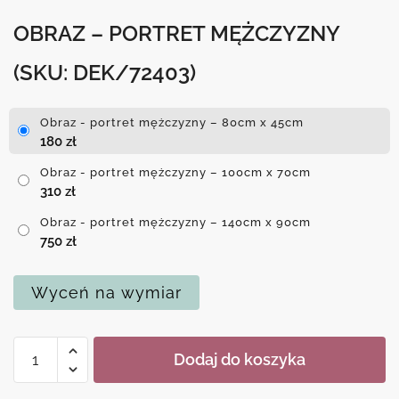
OBRAZ – PORTRET MĘŻCZYZNY
(SKU: DEK/72403)
Obraz - portret mężczyzny – 80cm x 45cm
180
zł
Obraz - portret mężczyzny – 100cm x 70cm
310
zł
Obraz - portret mężczyzny – 140cm x 90cm
750
zł
Wyceń na wymiar
ilość
Dodaj do koszyka
Obraz
-