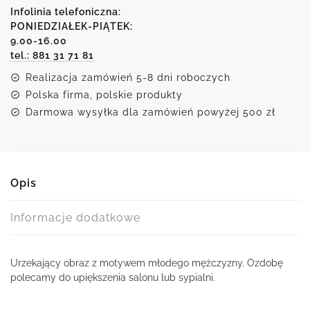
portret
Infolinia telefoniczna:
mężczyzny
PONIEDZIAŁEK-PIĄTEK:
9.00-16.00
tel.: 881 31 71 81
Realizacja zamówień 5-8 dni roboczych
Polska firma, polskie produkty
Darmowa wysyłka dla zamówień powyżej 500 zł
Opis
Informacje dodatkowe
Urzekający obraz z motywem młodego mężczyzny. Ozdobę
polecamy do upiększenia salonu lub sypialni.