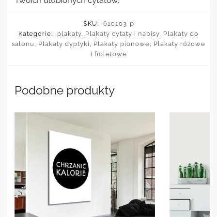
Twoich ulubionych cytatów.
SKU:
610103-p
Kategorie:
plakaty
,
Plakaty cytaty i napisy
,
Plakaty do
salonu
,
Plakaty dyptyki
,
Plakaty pionowe
,
Plakaty różowe
i fioletowe
Podobne produkty