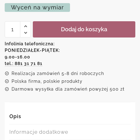
Wyceń na wymiar
ilość
Dodaj do koszyka
Plakat
dyptyk
-
Infolinia telefoniczna:
szminka
PONIEDZIAŁEK-PIĄTEK:
to
9.00-16.00
zawsze
dobry
tel.: 881 31 71 81
pomysł
Realizacja zamówień 5-8 dni roboczych
Polska firma, polskie produkty
Darmowa wysyłka dla zamówień powyżej 500 zł
Opis
Informacje dodatkowe