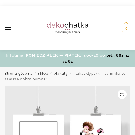
Skip
Skip
to
to
navigation
content
0
Infolinia: PONIEDZIAŁEK — PIĄTEK: 9.00-16.00
tel.: 881 31
71 81
Strona główna
/
sklep
/
plakaty
/
Plakat dyptyk – szminka to
zawsze dobry pomysł