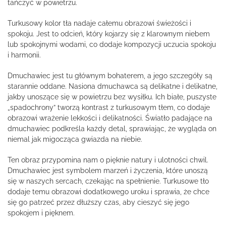
tańczyć w powietrzu.
Turkusowy kolor tła nadaje całemu obrazowi świeżości i
spokoju. Jest to odcień, który kojarzy się z klarownym niebem
lub spokojnymi wodami, co dodaje kompozycji uczucia spokoju
i harmonii.
Dmuchawiec jest tu głównym bohaterem, a jego szczegóły są
starannie oddane. Nasiona dmuchawca są delikatne i delikatne,
jakby unoszące się w powietrzu bez wysiłku. Ich białe, puszyste
„spadochrony” tworzą kontrast z turkusowym tłem, co dodaje
obrazowi wrażenie lekkości i delikatności. Światło padające na
dmuchawiec podkreśla każdy detal, sprawiając, że wygląda on
niemal jak migocząca gwiazda na niebie.
Ten obraz przypomina nam o pięknie natury i ulotności chwil.
Dmuchawiec jest symbolem marzeń i życzenia, które unoszą
się w naszych sercach, czekając na spełnienie. Turkusowe tło
dodaje temu obrazowi dodatkowego uroku i sprawia, że chce
się go patrzeć przez dłuższy czas, aby cieszyć się jego
spokojem i pięknem.