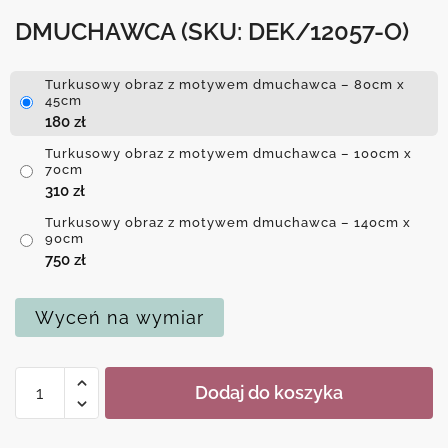
DMUCHAWCA
(SKU: DEK/12057-O)
Turkusowy obraz z motywem dmuchawca – 80cm x
45cm
180
zł
Turkusowy obraz z motywem dmuchawca – 100cm x
70cm
310
zł
Turkusowy obraz z motywem dmuchawca – 140cm x
90cm
750
zł
Wyceń na wymiar
ilość
Dodaj do koszyka
Turkusowy
obraz