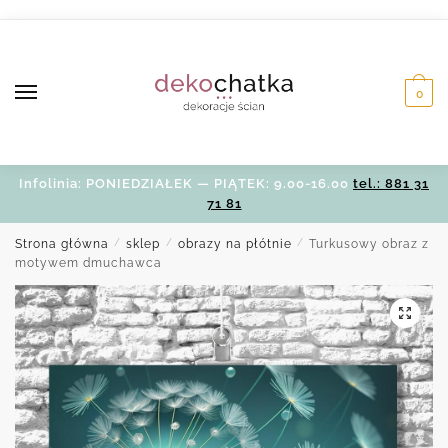
Skip
Skip
to
to
navigation
content
0
Infolinia: PONIEDZIAŁEK — PIĄTEK: 9.00-16.00
tel.: 881 31
71 81
Strona główna
/
sklep
/
obrazy na płótnie
/
Turkusowy obraz z
motywem dmuchawca