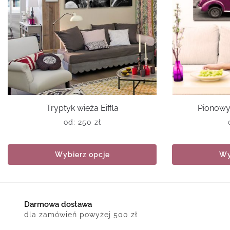
Tryptyk wieża Eiffla
Pionowy
od:
250
zł
Wybierz opcje
Wy
Darmowa dostawa
dla zamówień powyżej 500 zł