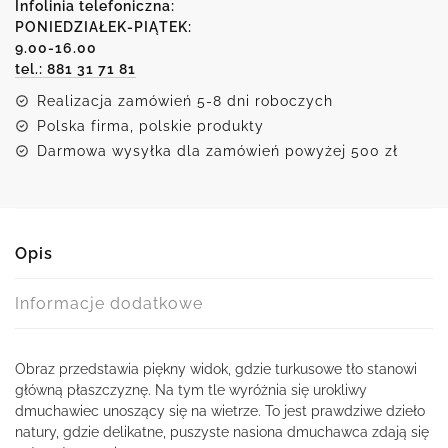
z
Infolinia telefoniczna:
motywem
PONIEDZIAŁEK-PIĄTEK:
9.00-16.00
dmuchawca
tel.: 881 31 71 81
Realizacja zamówień 5-8 dni roboczych
Polska firma, polskie produkty
Darmowa wysyłka dla zamówień powyżej 500 zł
Opis
Informacje dodatkowe
Obraz przedstawia piękny widok, gdzie turkusowe tło stanowi
główną płaszczyznę. Na tym tle wyróżnia się urokliwy
dmuchawiec unoszący się na wietrze. To jest prawdziwe dzieło
natury, gdzie delikatne, puszyste nasiona dmuchawca zdają się