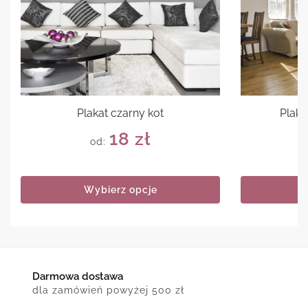
Plakat czarny kot
Plaka
18
zł
od:
Wybierz opcje
Darmowa dostawa
dla zamówień powyżej 500 zł