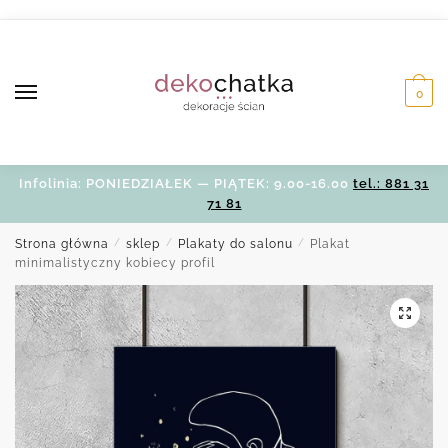
Skip
Skip
to
to
navigation
content
0
Infolinia: PONIEDZIAŁEK — PIĄTEK: 9.00-16.00
tel.: 881 31
71 81
Strona główna
/
sklep
/
Plakaty do salonu
/
Plakat
minimalistyczny kobiecy profil